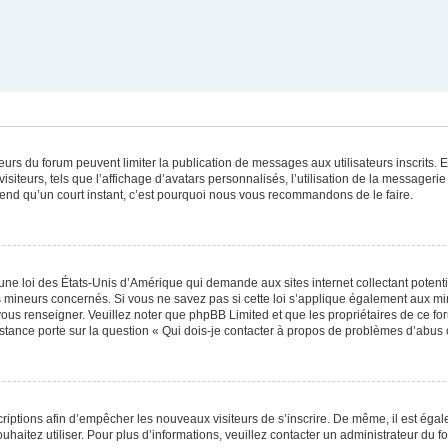
ateurs du forum peuvent limiter la publication de messages aux utilisateurs inscrits
iteurs, tels que l’affichage d’avatars personnalisés, l’utilisation de la messagerie 
 prend qu’un court instant, c’est pourquoi nous vous recommandons de le faire.
une loi des États-Unis d’Amérique qui demande aux sites internet collectant poten
 mineurs concernés. Si vous ne savez pas si cette loi s’applique également aux mi
 vous renseigner. Veuillez noter que phpBB Limited et que les propriétaires de ce 
istance porte sur la question « Qui dois-je contacter à propos de problèmes d’abus 
scriptions afin d’empêcher les nouveaux visiteurs de s’inscrire. De même, il est éga
souhaitez utiliser. Pour plus d’informations, veuillez contacter un administrateur du f