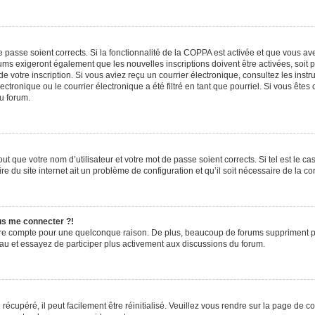
de passe soient corrects. Si la fonctionnalité de la COPPA est activée et que vous a
rums exigeront également que les nouvelles inscriptions doivent être activées, soit
 de votre inscription. Si vous aviez reçu un courrier électronique, consultez les ins
ronique ou le courrier électronique a été filtré en tant que pourriel. Si vous êtes
du forum.
t que votre nom d’utilisateur et votre mot de passe soient corrects. Si tel est le c
e du site internet ait un problème de configuration et qu’il soit nécessaire de la cor
lus me connecter ?!
tre compte pour une quelconque raison. De plus, beaucoup de forums suppriment pério
eau et essayez de participer plus activement aux discussions du forum.
écupéré, il peut facilement être réinitialisé. Veuillez vous rendre sur la page de 