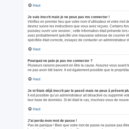
Haut
Je suis inscrit mais je ne peux pas me connecter !
Vérifiez en premier lieu que votre nom d’utilisateur et votre mot 
devrez suivre les instructions que vous avez reçues. Certains fo
puissiez ouvrir une session ; cette information était présente lors
avez probablement spécifié une mauvaise adresse de courrier élect
spécifiée était correcte, essayez de contacter un administrateur 
Haut
Pourquoi ne puis-je pas me connecter ?
Plusieurs raisons peuvent en être la cause. Assurez-vous avant tou
ne pas avoir été banni. Il est également possible que le propriétair
Haut
Je m’étais déjà inscrit par le passé mais ne peux à présent p
Il est possible qu’un administrateur ait désactivé ou supprimé vo
leur base de données. Si tel était le cas, inscrivez-vous de nouv
Haut
J’ai perdu mon mot de passe !
Pas de panique ! Bien que votre mot de passe ne puisse pas être r