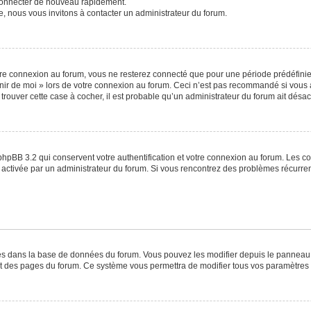
 connecter de nouveau rapidement.
e, nous vous invitons à contacter un administrateur du forum.
re connexion au forum, vous ne resterez connecté que pour une période prédéfinie. 
venir de moi » lors de votre connexion au forum. Ceci n’est pas recommandé si vo
à trouver cette case à cocher, il est probable qu’un administrateur du forum ait désact
phpBB 3.2 qui conservent votre authentification et votre connexion au forum. Les c
a été activée par un administrateur du forum. Si vous rencontrez des problèmes récu
ckés dans la base de données du forum. Vous pouvez les modifier depuis le panneau de
ut des pages du forum. Ce système vous permettra de modifier tous vos paramètres 