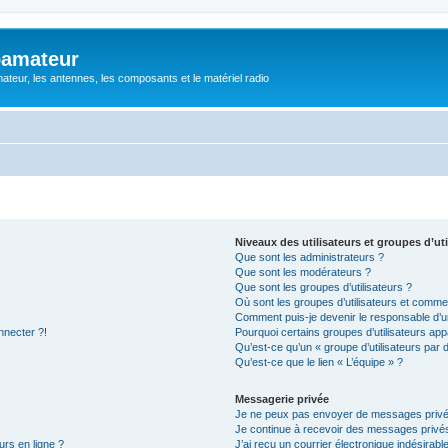
oamateur
ateur, les antennes, les composants et le matériel radio
Niveaux des utilisateurs et groupes d’uti
Que sont les administrateurs ?
Que sont les modérateurs ?
Que sont les groupes d’utilisateurs ?
Où sont les groupes d’utilisateurs et commen
Comment puis-je devenir le responsable d’un
nnecter ?!
Pourquoi certains groupes d’utilisateurs app
Qu’est-ce qu’un « groupe d’utilisateurs par 
Qu’est-ce que le lien « L’équipe » ?
Messagerie privée
Je ne peux pas envoyer de messages privé
Je continue à recevoir des messages privés 
urs en ligne ?
J’ai reçu un courrier électronique indésirabl