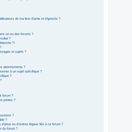
lisateurs de ma liste d’amis et d’ignorés ?
ans un ou des forums ?
sultat ?
blanche ?!
?
ssages et sujets ?
t les abonnements ?
onner à un sujet spécifique ?
ifique ?
 ?
ce forum ?
s jointes ?
cussions ?
ible ?
 d’abus ou d’ordres légaux liés à ce forum ?
r du forum ?