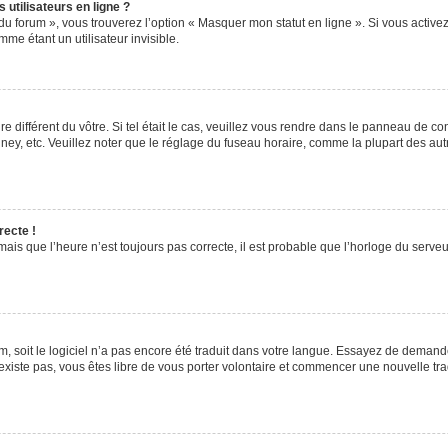
utilisateurs en ligne ?
du forum », vous trouverez l’option « Masquer mon statut en ligne ». Si vous activez
e étant un utilisateur invisible.
re différent du vôtre. Si tel était le cas, veuillez vous rendre dans le panneau de cont
, etc. Veuillez noter que le réglage du fuseau horaire, comme la plupart des autres
recte !
ais que l’heure n’est toujours pas correcte, il est probable que l’horloge du serveur
rum, soit le logiciel n’a pas encore été traduit dans votre langue. Essayez de demande
’existe pas, vous êtes libre de vous porter volontaire et commencer une nouvelle tra