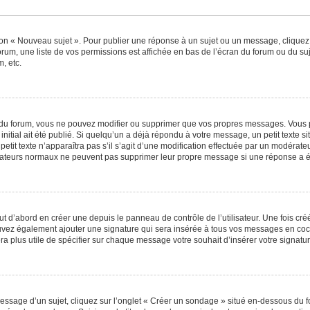
ton « Nouveau sujet ». Pour publier une réponse à un sujet ou un message, cliquez
orum, une liste de vos permissions est affichée en bas de l’écran du forum ou du s
, etc.
du forum, vous ne pouvez modifier ou supprimer que vos propres messages. Vous 
nitial ait été publié. Si quelqu’un a déjà répondu à votre message, un petit texte
 petit texte n’apparaîtra pas s’il s’agit d’une modification effectuée par un modérat
ilisateurs normaux ne peuvent pas supprimer leur propre message si une réponse a é
 d’abord en créer une depuis le panneau de contrôle de l’utilisateur. Une fois cr
 pouvez également ajouter une signature qui sera insérée à tous vos messages en c
 sera plus utile de spécifier sur chaque message votre souhait d’insérer votre signatur
sage d’un sujet, cliquez sur l’onglet « Créer un sondage » situé en-dessous du for