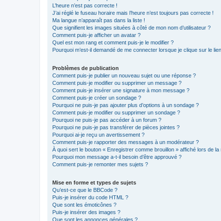
L’heure n’est pas correcte !
J’ai réglé le fuseau horaire mais l’heure n’est toujours pas correcte !
Ma langue n’apparaît pas dans la liste !
Que signifient les images situées à côté de mon nom d’utilisateur ?
Comment puis-je afficher un avatar ?
Quel est mon rang et comment puis-je le modifier ?
Pourquoi m’est-il demandé de me connecter lorsque je clique sur le lien 
Problèmes de publication
Comment puis-je publier un nouveau sujet ou une réponse ?
Comment puis-je modifier ou supprimer un message ?
Comment puis-je insérer une signature à mon message ?
Comment puis-je créer un sondage ?
Pourquoi ne puis-je pas ajouter plus d’options à un sondage ?
Comment puis-je modifier ou supprimer un sondage ?
Pourquoi ne puis-je pas accéder à un forum ?
Pourquoi ne puis-je pas transférer de pièces jointes ?
Pourquoi ai-je reçu un avertissement ?
Comment puis-je rapporter des messages à un modérateur ?
À quoi sert le bouton « Enregistrer comme brouillon » affiché lors de la 
Pourquoi mon message a-t-il besoin d’être approuvé ?
Comment puis-je remonter mes sujets ?
Mise en forme et types de sujets
Qu’est-ce que le BBCode ?
Puis-je insérer du code HTML ?
Que sont les émoticônes ?
Puis-je insérer des images ?
Que sont les annonces générales ?