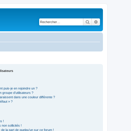
Rechercher
Recherche avancé
lisateurs
t puis-je en rejoindre un ?
 groupe d’utilisateurs ?
araissent dans une couleur différente ?
défaut » ?
s !
non sollicités !
e de la part de quelqu’un sur ce forum !