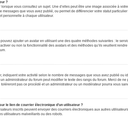
eur ?
 lorsque vous consultez un sujet. Une d’elles peut être une image associée à votr
de messages que vous avez publié, ou permet de différencier votre statut particulie
t personnelle à chaque utilisateur.
s pouvez ajouter un avatar en utilisant une des quatre méthodes suivantes : le servic
ctiver ou non la fonctionnalité des avatars et des méthodes qu’ils veuillent rendre 
rum.
, indiquent votre activité selon le nombre de messages que vous avez publié ou iden
l un administrateur du forum peut modifier le texte des rangs du forum. Merci de 
e toléreront pas ce procédé et un administrateur ou un modérateur pourra vous sa
 le lien de courrier électronique d’un utilisateur ?
utilisateurs inscrits peuvent envoyer des courriers électroniques aux autres utilisa
 utilisateurs malveillants ou des robots.