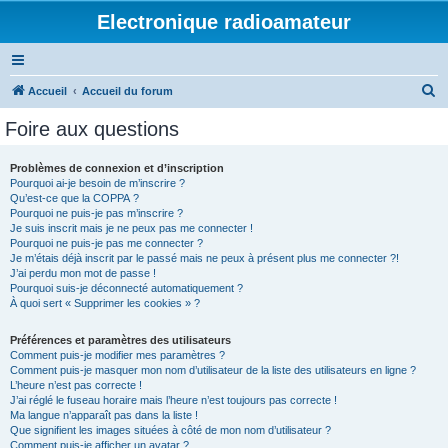
Electronique radioamateur
R
Accueil
Accueil du forum
e
Foire aux questions
c
h
Problèmes de connexion et d’inscription
Pourquoi ai-je besoin de m’inscrire ?
e
Qu’est-ce que la COPPA ?
r
Pourquoi ne puis-je pas m’inscrire ?
Je suis inscrit mais je ne peux pas me connecter !
c
Pourquoi ne puis-je pas me connecter ?
Je m’étais déjà inscrit par le passé mais ne peux à présent plus me connecter ?!
h
J’ai perdu mon mot de passe !
e
Pourquoi suis-je déconnecté automatiquement ?
À quoi sert « Supprimer les cookies » ?
r
Préférences et paramètres des utilisateurs
Comment puis-je modifier mes paramètres ?
Comment puis-je masquer mon nom d’utilisateur de la liste des utilisateurs en ligne ?
L’heure n’est pas correcte !
J’ai réglé le fuseau horaire mais l’heure n’est toujours pas correcte !
Ma langue n’apparaît pas dans la liste !
Que signifient les images situées à côté de mon nom d’utilisateur ?
Comment puis-je afficher un avatar ?