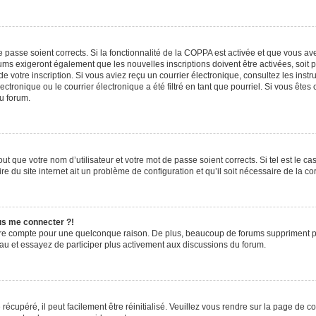
de passe soient corrects. Si la fonctionnalité de la COPPA est activée et que vous a
rums exigeront également que les nouvelles inscriptions doivent être activées, soit
 de votre inscription. Si vous aviez reçu un courrier électronique, consultez les ins
ronique ou le courrier électronique a été filtré en tant que pourriel. Si vous êtes
du forum.
t que votre nom d’utilisateur et votre mot de passe soient corrects. Si tel est le c
e du site internet ait un problème de configuration et qu’il soit nécessaire de la cor
lus me connecter ?!
tre compte pour une quelconque raison. De plus, beaucoup de forums suppriment pério
eau et essayez de participer plus activement aux discussions du forum.
écupéré, il peut facilement être réinitialisé. Veuillez vous rendre sur la page de 