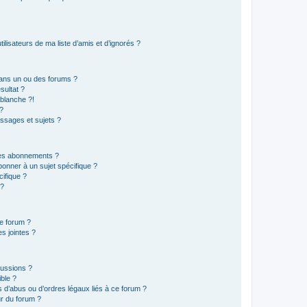
lisateurs de ma liste d’amis et d’ignorés ?
ans un ou des forums ?
sultat ?
blanche ?!
?
ssages et sujets ?
t les abonnements ?
onner à un sujet spécifique ?
ifique ?
 ?
ce forum ?
s jointes ?
cussions ?
ible ?
 d’abus ou d’ordres légaux liés à ce forum ?
r du forum ?