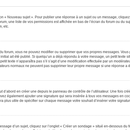
ton « Nouveau sujet ». Pour publier une réponse à un sujet ou un message, cliquez
orum, une liste de vos permissions est affichée en bas de l’écran du forum ou du s
, etc.
du forum, vous ne pouvez modifier ou supprimer que vos propres messages. Vous 
nitial ait été publié. Si quelqu’un a déjà répondu à votre message, un petit texte
 petit texte n’apparaîtra pas s’il s’agit d’une modification effectuée par un modérat
ilisateurs normaux ne peuvent pas supprimer leur propre message si une réponse a é
 d’abord en créer une depuis le panneau de contrôle de l’utilisateur. Une fois cr
 pouvez également ajouter une signature qui sera insérée à tous vos messages en c
 sera plus utile de spécifier sur chaque message votre souhait d’insérer votre signatur
sage d’un sujet, cliquez sur l’onglet « Créer un sondage » situé en-dessous du for