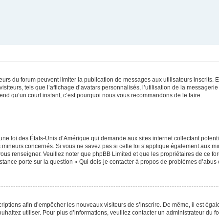
ateurs du forum peuvent limiter la publication de messages aux utilisateurs inscrits
iteurs, tels que l’affichage d’avatars personnalisés, l’utilisation de la messagerie 
 prend qu’un court instant, c’est pourquoi nous vous recommandons de le faire.
une loi des États-Unis d’Amérique qui demande aux sites internet collectant poten
 mineurs concernés. Si vous ne savez pas si cette loi s’applique également aux mi
 vous renseigner. Veuillez noter que phpBB Limited et que les propriétaires de ce 
istance porte sur la question « Qui dois-je contacter à propos de problèmes d’abus 
scriptions afin d’empêcher les nouveaux visiteurs de s’inscrire. De même, il est éga
souhaitez utiliser. Pour plus d’informations, veuillez contacter un administrateur du f