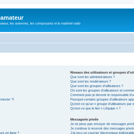
oamateur
ateur, les antennes, les composants et le matériel radio
Niveaux des utilisateurs et groupes d’uti
Que sont les administrateurs ?
Que sont les modérateurs ?
Que sont les groupes d’utilisateurs ?
Où sont les groupes d’utilisateurs et commen
Comment puis-je devenir le responsable d’un
nnecter ?!
Pourquoi certains groupes d’utilisateurs app
Qu’est-ce qu’un « groupe d’utilisateurs par 
Qu’est-ce que le lien « L’équipe » ?
Messagerie privée
Je ne peux pas envoyer de messages privé
Je continue à recevoir des messages privés 
urs en ligne ?
J’ai reçu un courrier électronique indésirabl