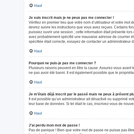
Haut
Je suis inscrit mais je ne peux pas me connecter !
Vérifiez en premier lieu que votre nom d’utilisateur et votre mot 
devrez suivre les instructions que vous avez reçues. Certains fo
puissiez ouvrir une session ; cette information était présente lors
avez probablement spécifié une mauvaise adresse de courrier élect
spécifiée était correcte, essayez de contacter un administrateur 
Haut
Pourquoi ne puis-je pas me connecter ?
Plusieurs raisons peuvent en être la cause. Assurez-vous avant tou
ne pas avoir été banni. Il est également possible que le propriétair
Haut
Je m’étais déjà inscrit par le passé mais ne peux à présent p
Il est possible qu’un administrateur ait désactivé ou supprimé vo
leur base de données. Si tel était le cas, inscrivez-vous de nouv
Haut
J’ai perdu mon mot de passe !
Pas de panique ! Bien que votre mot de passe ne puisse pas être r