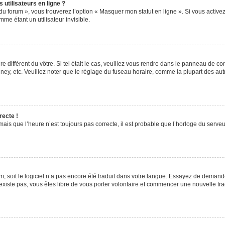
utilisateurs en ligne ?
du forum », vous trouverez l’option « Masquer mon statut en ligne ». Si vous activez
e étant un utilisateur invisible.
re différent du vôtre. Si tel était le cas, veuillez vous rendre dans le panneau de cont
, etc. Veuillez noter que le réglage du fuseau horaire, comme la plupart des autres
recte !
ais que l’heure n’est toujours pas correcte, il est probable que l’horloge du serveur
rum, soit le logiciel n’a pas encore été traduit dans votre langue. Essayez de demande
’existe pas, vous êtes libre de vous porter volontaire et commencer une nouvelle tra