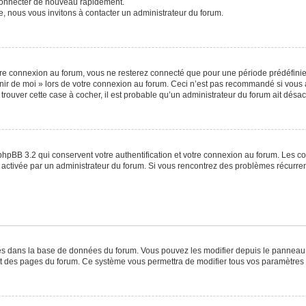
 connecter de nouveau rapidement.
e, nous vous invitons à contacter un administrateur du forum.
re connexion au forum, vous ne resterez connecté que pour une période prédéfinie. 
venir de moi » lors de votre connexion au forum. Ceci n’est pas recommandé si vo
à trouver cette case à cocher, il est probable qu’un administrateur du forum ait désact
phpBB 3.2 qui conservent votre authentification et votre connexion au forum. Les c
a été activée par un administrateur du forum. Si vous rencontrez des problèmes récu
ckés dans la base de données du forum. Vous pouvez les modifier depuis le panneau de
ut des pages du forum. Ce système vous permettra de modifier tous vos paramètres 