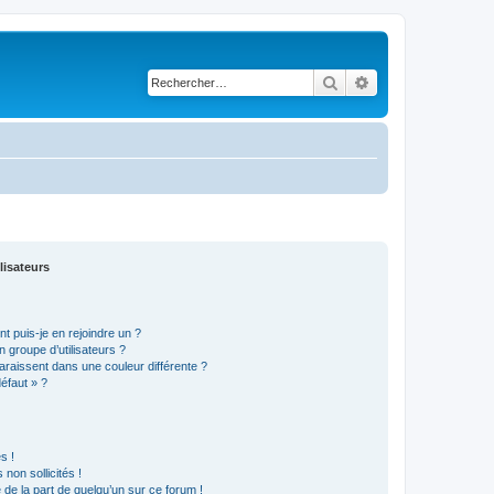
Rechercher
Recherche avancé
lisateurs
t puis-je en rejoindre un ?
 groupe d’utilisateurs ?
araissent dans une couleur différente ?
défaut » ?
s !
non sollicités !
e de la part de quelqu’un sur ce forum !