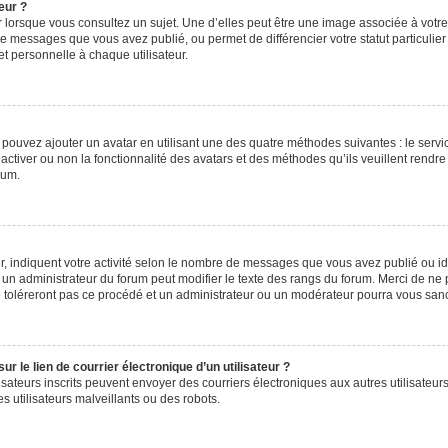
eur ?
 lorsque vous consultez un sujet. Une d’elles peut être une image associée à votr
de messages que vous avez publié, ou permet de différencier votre statut particulie
t personnelle à chaque utilisateur.
s pouvez ajouter un avatar en utilisant une des quatre méthodes suivantes : le servic
ctiver ou non la fonctionnalité des avatars et des méthodes qu’ils veuillent rendre 
rum.
, indiquent votre activité selon le nombre de messages que vous avez publié ou iden
l un administrateur du forum peut modifier le texte des rangs du forum. Merci de 
e toléreront pas ce procédé et un administrateur ou un modérateur pourra vous sa
 le lien de courrier électronique d’un utilisateur ?
utilisateurs inscrits peuvent envoyer des courriers électroniques aux autres utilisa
 utilisateurs malveillants ou des robots.