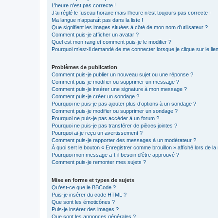
L’heure n’est pas correcte !
J’ai réglé le fuseau horaire mais l’heure n’est toujours pas correcte !
Ma langue n’apparaît pas dans la liste !
Que signifient les images situées à côté de mon nom d’utilisateur ?
Comment puis-je afficher un avatar ?
Quel est mon rang et comment puis-je le modifier ?
Pourquoi m’est-il demandé de me connecter lorsque je clique sur le lien 
Problèmes de publication
Comment puis-je publier un nouveau sujet ou une réponse ?
Comment puis-je modifier ou supprimer un message ?
Comment puis-je insérer une signature à mon message ?
Comment puis-je créer un sondage ?
Pourquoi ne puis-je pas ajouter plus d’options à un sondage ?
Comment puis-je modifier ou supprimer un sondage ?
Pourquoi ne puis-je pas accéder à un forum ?
Pourquoi ne puis-je pas transférer de pièces jointes ?
Pourquoi ai-je reçu un avertissement ?
Comment puis-je rapporter des messages à un modérateur ?
À quoi sert le bouton « Enregistrer comme brouillon » affiché lors de la 
Pourquoi mon message a-t-il besoin d’être approuvé ?
Comment puis-je remonter mes sujets ?
Mise en forme et types de sujets
Qu’est-ce que le BBCode ?
Puis-je insérer du code HTML ?
Que sont les émoticônes ?
Puis-je insérer des images ?
Que sont les annonces générales ?