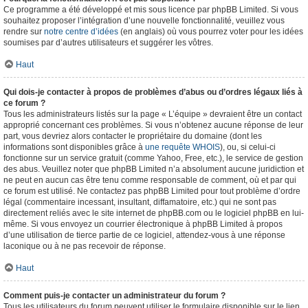
Ce programme a été développé et mis sous licence par phpBB Limited. Si vous
souhaitez proposer l’intégration d’une nouvelle fonctionnalité, veuillez vous
rendre sur
notre centre d’idées
(en anglais) où vous pourrez voter pour les idées
soumises par d’autres utilisateurs et suggérer les vôtres.
Haut
Qui dois-je contacter à propos de problèmes d’abus ou d’ordres légaux liés à
ce forum ?
Tous les administrateurs listés sur la page « L’équipe » devraient être un contact
approprié concernant ces problèmes. Si vous n’obtenez aucune réponse de leur
part, vous devriez alors contacter le propriétaire du domaine (dont les
informations sont disponibles grâce à
une requête WHOIS
), ou, si celui-ci
fonctionne sur un service gratuit (comme Yahoo, Free, etc.), le service de gestion
des abus. Veuillez noter que phpBB Limited n’a absolument aucune juridiction et
ne peut en aucun cas être tenu comme responsable de comment, où et par qui
ce forum est utilisé. Ne contactez pas phpBB Limited pour tout problème d’ordre
légal (commentaire incessant, insultant, diffamatoire, etc.) qui ne sont pas
directement reliés avec le site internet de phpBB.com ou le logiciel phpBB en lui-
même. Si vous envoyez un courrier électronique à phpBB Limited à propos
d’une utilisation de tierce partie de ce logiciel, attendez-vous à une réponse
laconique ou à ne pas recevoir de réponse.
Haut
Comment puis-je contacter un administrateur du forum ?
Tous les utilisateurs du forum peuvent utiliser le formulaire disponible sur le lien