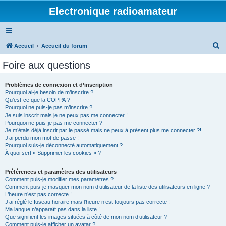
Electronique radioamateur
R
Accueil
Accueil du forum
e
Foire aux questions
c
h
Problèmes de connexion et d’inscription
Pourquoi ai-je besoin de m’inscrire ?
e
Qu’est-ce que la COPPA ?
r
Pourquoi ne puis-je pas m’inscrire ?
Je suis inscrit mais je ne peux pas me connecter !
c
Pourquoi ne puis-je pas me connecter ?
Je m’étais déjà inscrit par le passé mais ne peux à présent plus me connecter ?!
h
J’ai perdu mon mot de passe !
e
Pourquoi suis-je déconnecté automatiquement ?
À quoi sert « Supprimer les cookies » ?
r
Préférences et paramètres des utilisateurs
Comment puis-je modifier mes paramètres ?
Comment puis-je masquer mon nom d’utilisateur de la liste des utilisateurs en ligne ?
L’heure n’est pas correcte !
J’ai réglé le fuseau horaire mais l’heure n’est toujours pas correcte !
Ma langue n’apparaît pas dans la liste !
Que signifient les images situées à côté de mon nom d’utilisateur ?
Comment puis-je afficher un avatar ?