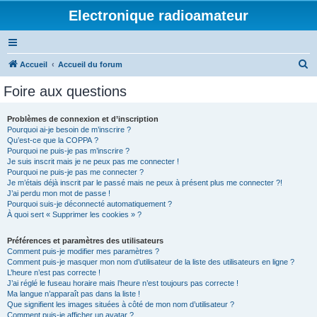
Electronique radioamateur
R
Accueil
Accueil du forum
e
Foire aux questions
c
h
Problèmes de connexion et d’inscription
Pourquoi ai-je besoin de m’inscrire ?
e
Qu’est-ce que la COPPA ?
r
Pourquoi ne puis-je pas m’inscrire ?
Je suis inscrit mais je ne peux pas me connecter !
c
Pourquoi ne puis-je pas me connecter ?
Je m’étais déjà inscrit par le passé mais ne peux à présent plus me connecter ?!
h
J’ai perdu mon mot de passe !
e
Pourquoi suis-je déconnecté automatiquement ?
À quoi sert « Supprimer les cookies » ?
r
Préférences et paramètres des utilisateurs
Comment puis-je modifier mes paramètres ?
Comment puis-je masquer mon nom d’utilisateur de la liste des utilisateurs en ligne ?
L’heure n’est pas correcte !
J’ai réglé le fuseau horaire mais l’heure n’est toujours pas correcte !
Ma langue n’apparaît pas dans la liste !
Que signifient les images situées à côté de mon nom d’utilisateur ?
Comment puis-je afficher un avatar ?