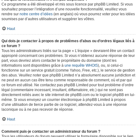
Ce programme a été développé et mis sous licence par phpBB Limited. Si vous
souhaitez proposer l’intégration d’une nouvelle fonctionnalité, veuillez vous
rendre sur
notre centre d’idées
(en anglais) où vous pourrez voter pour les idées
soumises par d’autres utilisateurs et suggérer les vôtres.
Haut
Qui dois-je contacter à propos de problèmes d’abus ou d’ordres légaux liés à
ce forum ?
Tous les administrateurs listés sur la page « L’équipe » devraient être un contact
approprié concernant ces problèmes. Si vous n’obtenez aucune réponse de leur
part, vous devriez alors contacter le propriétaire du domaine (dont les
informations sont disponibles grâce à
une requête WHOIS
), ou, si celui-ci
fonctionne sur un service gratuit (comme Yahoo, Free, etc.), le service de gestion
des abus. Veuillez noter que phpBB Limited n’a absolument aucune juridiction et
ne peut en aucun cas être tenu comme responsable de comment, où et par qui
ce forum est utilisé. Ne contactez pas phpBB Limited pour tout problème d’ordre
légal (commentaire incessant, insultant, diffamatoire, etc.) qui ne sont pas
directement reliés avec le site internet de phpBB.com ou le logiciel phpBB en lui-
même. Si vous envoyez un courrier électronique à phpBB Limited à propos
d’une utilisation de tierce partie de ce logiciel, attendez-vous à une réponse
laconique ou à ne pas recevoir de réponse.
Haut
Comment puis-je contacter un administrateur du forum ?
Tous les utilisateurs du forum peuvent utiliser le formulaire disponible sur le lien