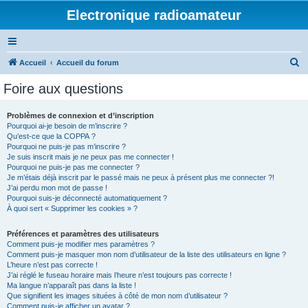
Electronique radioamateur
R
Accueil
Accueil du forum
e
Foire aux questions
c
h
Problèmes de connexion et d’inscription
Pourquoi ai-je besoin de m’inscrire ?
e
Qu’est-ce que la COPPA ?
r
Pourquoi ne puis-je pas m’inscrire ?
Je suis inscrit mais je ne peux pas me connecter !
c
Pourquoi ne puis-je pas me connecter ?
Je m’étais déjà inscrit par le passé mais ne peux à présent plus me connecter ?!
h
J’ai perdu mon mot de passe !
e
Pourquoi suis-je déconnecté automatiquement ?
À quoi sert « Supprimer les cookies » ?
r
Préférences et paramètres des utilisateurs
Comment puis-je modifier mes paramètres ?
Comment puis-je masquer mon nom d’utilisateur de la liste des utilisateurs en ligne ?
L’heure n’est pas correcte !
J’ai réglé le fuseau horaire mais l’heure n’est toujours pas correcte !
Ma langue n’apparaît pas dans la liste !
Que signifient les images situées à côté de mon nom d’utilisateur ?
Comment puis-je afficher un avatar ?