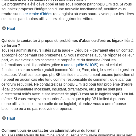
Ce programme a été développé et mis sous licence par phpBB Limited. Si vous
souhaitez proposer l’intégration d’une nouvelle fonctionnalité, veuillez vous
rendre sur
notre centre d’idées
(en anglais) où vous pourrez voter pour les idées
soumises par d’autres utilisateurs et suggérer les vôtres.
Haut
Qui dois-je contacter à propos de problèmes d’abus ou d’ordres légaux liés à
ce forum ?
Tous les administrateurs listés sur la page « L’équipe » devraient être un contact
approprié concernant ces problèmes. Si vous n’obtenez aucune réponse de leur
part, vous devriez alors contacter le propriétaire du domaine (dont les
informations sont disponibles grâce à
une requête WHOIS
), ou, si celui-ci
fonctionne sur un service gratuit (comme Yahoo, Free, etc.), le service de gestion
des abus. Veuillez noter que phpBB Limited n’a absolument aucune juridiction et
ne peut en aucun cas être tenu comme responsable de comment, où et par qui
ce forum est utilisé. Ne contactez pas phpBB Limited pour tout problème d’ordre
légal (commentaire incessant, insultant, diffamatoire, etc.) qui ne sont pas
directement reliés avec le site internet de phpBB.com ou le logiciel phpBB en lui-
même. Si vous envoyez un courrier électronique à phpBB Limited à propos
d’une utilisation de tierce partie de ce logiciel, attendez-vous à une réponse
laconique ou à ne pas recevoir de réponse.
Haut
Comment puis-je contacter un administrateur du forum ?
Tous les utilisateurs du forum peuvent utiliser le formulaire disponible sur le lien