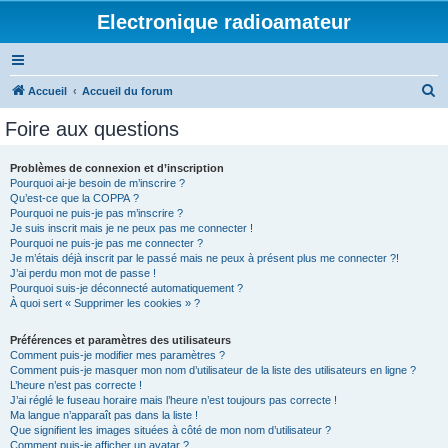
Electronique radioamateur
R
Accueil
Accueil du forum
e
Foire aux questions
c
h
Problèmes de connexion et d’inscription
Pourquoi ai-je besoin de m’inscrire ?
e
Qu’est-ce que la COPPA ?
r
Pourquoi ne puis-je pas m’inscrire ?
Je suis inscrit mais je ne peux pas me connecter !
c
Pourquoi ne puis-je pas me connecter ?
Je m’étais déjà inscrit par le passé mais ne peux à présent plus me connecter ?!
h
J’ai perdu mon mot de passe !
e
Pourquoi suis-je déconnecté automatiquement ?
À quoi sert « Supprimer les cookies » ?
r
Préférences et paramètres des utilisateurs
Comment puis-je modifier mes paramètres ?
Comment puis-je masquer mon nom d’utilisateur de la liste des utilisateurs en ligne ?
L’heure n’est pas correcte !
J’ai réglé le fuseau horaire mais l’heure n’est toujours pas correcte !
Ma langue n’apparaît pas dans la liste !
Que signifient les images situées à côté de mon nom d’utilisateur ?
Comment puis-je afficher un avatar ?