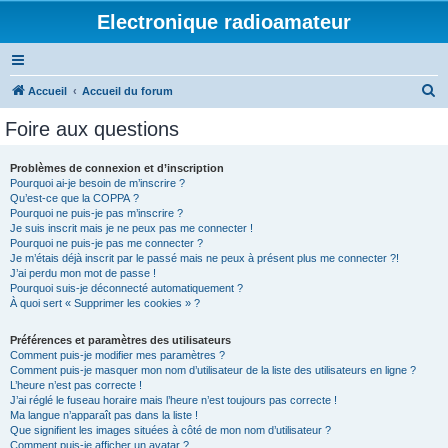
Electronique radioamateur
R
Accueil
Accueil du forum
e
Foire aux questions
c
h
Problèmes de connexion et d’inscription
Pourquoi ai-je besoin de m’inscrire ?
e
Qu’est-ce que la COPPA ?
r
Pourquoi ne puis-je pas m’inscrire ?
Je suis inscrit mais je ne peux pas me connecter !
c
Pourquoi ne puis-je pas me connecter ?
Je m’étais déjà inscrit par le passé mais ne peux à présent plus me connecter ?!
h
J’ai perdu mon mot de passe !
e
Pourquoi suis-je déconnecté automatiquement ?
À quoi sert « Supprimer les cookies » ?
r
Préférences et paramètres des utilisateurs
Comment puis-je modifier mes paramètres ?
Comment puis-je masquer mon nom d’utilisateur de la liste des utilisateurs en ligne ?
L’heure n’est pas correcte !
J’ai réglé le fuseau horaire mais l’heure n’est toujours pas correcte !
Ma langue n’apparaît pas dans la liste !
Que signifient les images situées à côté de mon nom d’utilisateur ?
Comment puis-je afficher un avatar ?