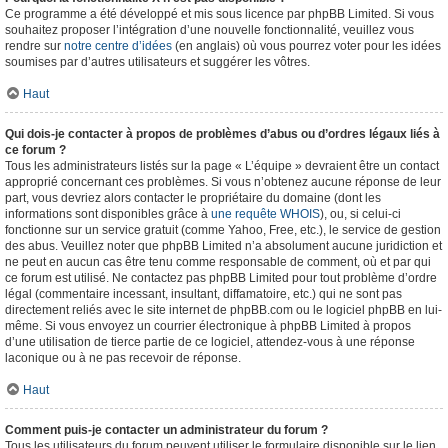
Ce programme a été développé et mis sous licence par phpBB Limited. Si vous
souhaitez proposer l’intégration d’une nouvelle fonctionnalité, veuillez vous
rendre sur
notre centre d’idées
(en anglais) où vous pourrez voter pour les idées
soumises par d’autres utilisateurs et suggérer les vôtres.
Haut
Qui dois-je contacter à propos de problèmes d’abus ou d’ordres légaux liés à
ce forum ?
Tous les administrateurs listés sur la page « L’équipe » devraient être un contact
approprié concernant ces problèmes. Si vous n’obtenez aucune réponse de leur
part, vous devriez alors contacter le propriétaire du domaine (dont les
informations sont disponibles grâce à
une requête WHOIS
), ou, si celui-ci
fonctionne sur un service gratuit (comme Yahoo, Free, etc.), le service de gestion
des abus. Veuillez noter que phpBB Limited n’a absolument aucune juridiction et
ne peut en aucun cas être tenu comme responsable de comment, où et par qui
ce forum est utilisé. Ne contactez pas phpBB Limited pour tout problème d’ordre
légal (commentaire incessant, insultant, diffamatoire, etc.) qui ne sont pas
directement reliés avec le site internet de phpBB.com ou le logiciel phpBB en lui-
même. Si vous envoyez un courrier électronique à phpBB Limited à propos
d’une utilisation de tierce partie de ce logiciel, attendez-vous à une réponse
laconique ou à ne pas recevoir de réponse.
Haut
Comment puis-je contacter un administrateur du forum ?
Tous les utilisateurs du forum peuvent utiliser le formulaire disponible sur le lien