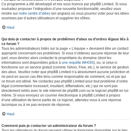
Ce programme a été développé et mis sous licence par phpBB Limited. Si vous
souhaitez proposer l’intégration d’une nouvelle fonctionnalité, veuillez vous
rendre sur
notre centre d’idées
(en anglais) où vous pourrez voter pour les idées
soumises par d’autres utilisateurs et suggérer les vôtres.
Haut
Qui dois-je contacter à propos de problèmes d’abus ou d’ordres légaux liés à
ce forum ?
Tous les administrateurs listés sur la page « L’équipe » devraient être un contact
approprié concernant ces problèmes. Si vous n’obtenez aucune réponse de leur
part, vous devriez alors contacter le propriétaire du domaine (dont les
informations sont disponibles grâce à
une requête WHOIS
), ou, si celui-ci
fonctionne sur un service gratuit (comme Yahoo, Free, etc.), le service de gestion
des abus. Veuillez noter que phpBB Limited n’a absolument aucune juridiction et
ne peut en aucun cas être tenu comme responsable de comment, où et par qui
ce forum est utilisé. Ne contactez pas phpBB Limited pour tout problème d’ordre
légal (commentaire incessant, insultant, diffamatoire, etc.) qui ne sont pas
directement reliés avec le site internet de phpBB.com ou le logiciel phpBB en lui-
même. Si vous envoyez un courrier électronique à phpBB Limited à propos
d’une utilisation de tierce partie de ce logiciel, attendez-vous à une réponse
laconique ou à ne pas recevoir de réponse.
Haut
Comment puis-je contacter un administrateur du forum ?
Tous les utilisateurs du forum peuvent utiliser le formulaire disponible sur le lien