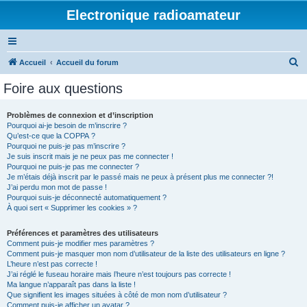
Electronique radioamateur
R
Accueil
Accueil du forum
e
Foire aux questions
c
h
Problèmes de connexion et d’inscription
Pourquoi ai-je besoin de m’inscrire ?
e
Qu’est-ce que la COPPA ?
r
Pourquoi ne puis-je pas m’inscrire ?
Je suis inscrit mais je ne peux pas me connecter !
c
Pourquoi ne puis-je pas me connecter ?
Je m’étais déjà inscrit par le passé mais ne peux à présent plus me connecter ?!
h
J’ai perdu mon mot de passe !
e
Pourquoi suis-je déconnecté automatiquement ?
À quoi sert « Supprimer les cookies » ?
r
Préférences et paramètres des utilisateurs
Comment puis-je modifier mes paramètres ?
Comment puis-je masquer mon nom d’utilisateur de la liste des utilisateurs en ligne ?
L’heure n’est pas correcte !
J’ai réglé le fuseau horaire mais l’heure n’est toujours pas correcte !
Ma langue n’apparaît pas dans la liste !
Que signifient les images situées à côté de mon nom d’utilisateur ?
Comment puis-je afficher un avatar ?