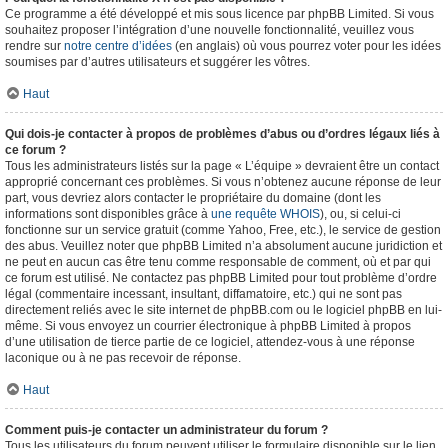
Ce programme a été développé et mis sous licence par phpBB Limited. Si vous
souhaitez proposer l’intégration d’une nouvelle fonctionnalité, veuillez vous
rendre sur
notre centre d’idées
(en anglais) où vous pourrez voter pour les idées
soumises par d’autres utilisateurs et suggérer les vôtres.
Haut
Qui dois-je contacter à propos de problèmes d’abus ou d’ordres légaux liés à
ce forum ?
Tous les administrateurs listés sur la page « L’équipe » devraient être un contact
approprié concernant ces problèmes. Si vous n’obtenez aucune réponse de leur
part, vous devriez alors contacter le propriétaire du domaine (dont les
informations sont disponibles grâce à
une requête WHOIS
), ou, si celui-ci
fonctionne sur un service gratuit (comme Yahoo, Free, etc.), le service de gestion
des abus. Veuillez noter que phpBB Limited n’a absolument aucune juridiction et
ne peut en aucun cas être tenu comme responsable de comment, où et par qui
ce forum est utilisé. Ne contactez pas phpBB Limited pour tout problème d’ordre
légal (commentaire incessant, insultant, diffamatoire, etc.) qui ne sont pas
directement reliés avec le site internet de phpBB.com ou le logiciel phpBB en lui-
même. Si vous envoyez un courrier électronique à phpBB Limited à propos
d’une utilisation de tierce partie de ce logiciel, attendez-vous à une réponse
laconique ou à ne pas recevoir de réponse.
Haut
Comment puis-je contacter un administrateur du forum ?
Tous les utilisateurs du forum peuvent utiliser le formulaire disponible sur le lien