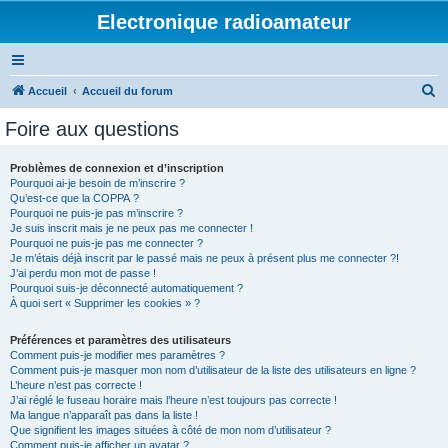
Electronique radioamateur
R
Accueil
Accueil du forum
e
Foire aux questions
c
h
Problèmes de connexion et d’inscription
Pourquoi ai-je besoin de m’inscrire ?
e
Qu’est-ce que la COPPA ?
r
Pourquoi ne puis-je pas m’inscrire ?
Je suis inscrit mais je ne peux pas me connecter !
c
Pourquoi ne puis-je pas me connecter ?
Je m’étais déjà inscrit par le passé mais ne peux à présent plus me connecter ?!
h
J’ai perdu mon mot de passe !
e
Pourquoi suis-je déconnecté automatiquement ?
À quoi sert « Supprimer les cookies » ?
r
Préférences et paramètres des utilisateurs
Comment puis-je modifier mes paramètres ?
Comment puis-je masquer mon nom d’utilisateur de la liste des utilisateurs en ligne ?
L’heure n’est pas correcte !
J’ai réglé le fuseau horaire mais l’heure n’est toujours pas correcte !
Ma langue n’apparaît pas dans la liste !
Que signifient les images situées à côté de mon nom d’utilisateur ?
Comment puis-je afficher un avatar ?