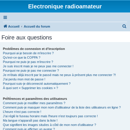
Electronique radioamateur
R
Accueil
Accueil du forum
e
Foire aux questions
c
h
Problèmes de connexion et d’inscription
Pourquoi ai-je besoin de m’inscrire ?
e
Qu’est-ce que la COPPA ?
r
Pourquoi ne puis-je pas m’inscrire ?
Je suis inscrit mais je ne peux pas me connecter !
c
Pourquoi ne puis-je pas me connecter ?
Je m’étais déjà inscrit par le passé mais ne peux à présent plus me connecter ?!
h
J’ai perdu mon mot de passe !
e
Pourquoi suis-je déconnecté automatiquement ?
À quoi sert « Supprimer les cookies » ?
r
Préférences et paramètres des utilisateurs
Comment puis-je modifier mes paramètres ?
Comment puis-je masquer mon nom d’utilisateur de la liste des utilisateurs en ligne ?
L’heure n’est pas correcte !
J’ai réglé le fuseau horaire mais l’heure n’est toujours pas correcte !
Ma langue n’apparaît pas dans la liste !
Que signifient les images situées à côté de mon nom d’utilisateur ?
Comment puis-je afficher un avatar ?