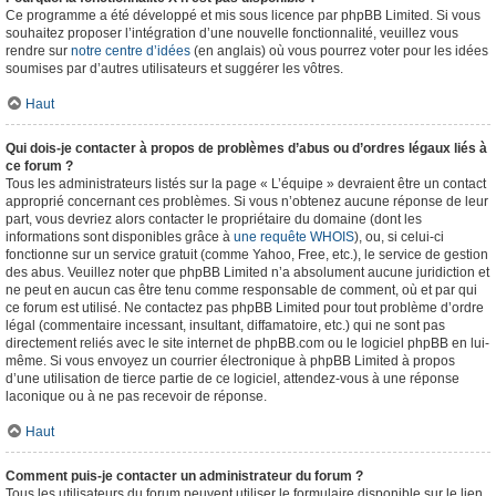
Ce programme a été développé et mis sous licence par phpBB Limited. Si vous
souhaitez proposer l’intégration d’une nouvelle fonctionnalité, veuillez vous
rendre sur
notre centre d’idées
(en anglais) où vous pourrez voter pour les idées
soumises par d’autres utilisateurs et suggérer les vôtres.
Haut
Qui dois-je contacter à propos de problèmes d’abus ou d’ordres légaux liés à
ce forum ?
Tous les administrateurs listés sur la page « L’équipe » devraient être un contact
approprié concernant ces problèmes. Si vous n’obtenez aucune réponse de leur
part, vous devriez alors contacter le propriétaire du domaine (dont les
informations sont disponibles grâce à
une requête WHOIS
), ou, si celui-ci
fonctionne sur un service gratuit (comme Yahoo, Free, etc.), le service de gestion
des abus. Veuillez noter que phpBB Limited n’a absolument aucune juridiction et
ne peut en aucun cas être tenu comme responsable de comment, où et par qui
ce forum est utilisé. Ne contactez pas phpBB Limited pour tout problème d’ordre
légal (commentaire incessant, insultant, diffamatoire, etc.) qui ne sont pas
directement reliés avec le site internet de phpBB.com ou le logiciel phpBB en lui-
même. Si vous envoyez un courrier électronique à phpBB Limited à propos
d’une utilisation de tierce partie de ce logiciel, attendez-vous à une réponse
laconique ou à ne pas recevoir de réponse.
Haut
Comment puis-je contacter un administrateur du forum ?
Tous les utilisateurs du forum peuvent utiliser le formulaire disponible sur le lien