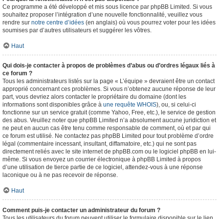
Ce programme a été développé et mis sous licence par phpBB Limited. Si vous
souhaitez proposer l’intégration d’une nouvelle fonctionnalité, veuillez vous
rendre sur
notre centre d’idées
(en anglais) où vous pourrez voter pour les idées
soumises par d’autres utilisateurs et suggérer les vôtres.
Haut
Qui dois-je contacter à propos de problèmes d’abus ou d’ordres légaux liés à
ce forum ?
Tous les administrateurs listés sur la page « L’équipe » devraient être un contact
approprié concernant ces problèmes. Si vous n’obtenez aucune réponse de leur
part, vous devriez alors contacter le propriétaire du domaine (dont les
informations sont disponibles grâce à
une requête WHOIS
), ou, si celui-ci
fonctionne sur un service gratuit (comme Yahoo, Free, etc.), le service de gestion
des abus. Veuillez noter que phpBB Limited n’a absolument aucune juridiction et
ne peut en aucun cas être tenu comme responsable de comment, où et par qui
ce forum est utilisé. Ne contactez pas phpBB Limited pour tout problème d’ordre
légal (commentaire incessant, insultant, diffamatoire, etc.) qui ne sont pas
directement reliés avec le site internet de phpBB.com ou le logiciel phpBB en lui-
même. Si vous envoyez un courrier électronique à phpBB Limited à propos
d’une utilisation de tierce partie de ce logiciel, attendez-vous à une réponse
laconique ou à ne pas recevoir de réponse.
Haut
Comment puis-je contacter un administrateur du forum ?
Tous les utilisateurs du forum peuvent utiliser le formulaire disponible sur le lien