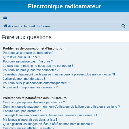
Electronique radioamateur
R
Accueil
Accueil du forum
e
Foire aux questions
c
h
Problèmes de connexion et d’inscription
Pourquoi ai-je besoin de m’inscrire ?
e
Qu’est-ce que la COPPA ?
r
Pourquoi ne puis-je pas m’inscrire ?
Je suis inscrit mais je ne peux pas me connecter !
c
Pourquoi ne puis-je pas me connecter ?
Je m’étais déjà inscrit par le passé mais ne peux à présent plus me connecter ?!
h
J’ai perdu mon mot de passe !
e
Pourquoi suis-je déconnecté automatiquement ?
À quoi sert « Supprimer les cookies » ?
r
Préférences et paramètres des utilisateurs
Comment puis-je modifier mes paramètres ?
Comment puis-je masquer mon nom d’utilisateur de la liste des utilisateurs en ligne ?
L’heure n’est pas correcte !
J’ai réglé le fuseau horaire mais l’heure n’est toujours pas correcte !
Ma langue n’apparaît pas dans la liste !
Que signifient les images situées à côté de mon nom d’utilisateur ?
Comment puis-je afficher un avatar ?