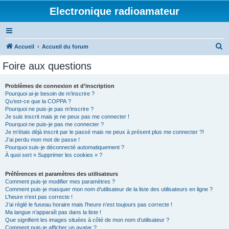
Electronique radioamateur
R
Accueil
Accueil du forum
e
Foire aux questions
c
h
Problèmes de connexion et d’inscription
Pourquoi ai-je besoin de m’inscrire ?
e
Qu’est-ce que la COPPA ?
r
Pourquoi ne puis-je pas m’inscrire ?
Je suis inscrit mais je ne peux pas me connecter !
c
Pourquoi ne puis-je pas me connecter ?
Je m’étais déjà inscrit par le passé mais ne peux à présent plus me connecter ?!
h
J’ai perdu mon mot de passe !
e
Pourquoi suis-je déconnecté automatiquement ?
À quoi sert « Supprimer les cookies » ?
r
Préférences et paramètres des utilisateurs
Comment puis-je modifier mes paramètres ?
Comment puis-je masquer mon nom d’utilisateur de la liste des utilisateurs en ligne ?
L’heure n’est pas correcte !
J’ai réglé le fuseau horaire mais l’heure n’est toujours pas correcte !
Ma langue n’apparaît pas dans la liste !
Que signifient les images situées à côté de mon nom d’utilisateur ?
Comment puis-je afficher un avatar ?