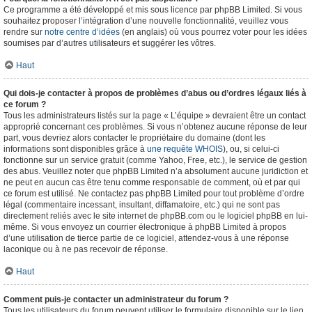
Ce programme a été développé et mis sous licence par phpBB Limited. Si vous
souhaitez proposer l’intégration d’une nouvelle fonctionnalité, veuillez vous
rendre sur
notre centre d’idées
(en anglais) où vous pourrez voter pour les idées
soumises par d’autres utilisateurs et suggérer les vôtres.
Haut
Qui dois-je contacter à propos de problèmes d’abus ou d’ordres légaux liés à
ce forum ?
Tous les administrateurs listés sur la page « L’équipe » devraient être un contact
approprié concernant ces problèmes. Si vous n’obtenez aucune réponse de leur
part, vous devriez alors contacter le propriétaire du domaine (dont les
informations sont disponibles grâce à
une requête WHOIS
), ou, si celui-ci
fonctionne sur un service gratuit (comme Yahoo, Free, etc.), le service de gestion
des abus. Veuillez noter que phpBB Limited n’a absolument aucune juridiction et
ne peut en aucun cas être tenu comme responsable de comment, où et par qui
ce forum est utilisé. Ne contactez pas phpBB Limited pour tout problème d’ordre
légal (commentaire incessant, insultant, diffamatoire, etc.) qui ne sont pas
directement reliés avec le site internet de phpBB.com ou le logiciel phpBB en lui-
même. Si vous envoyez un courrier électronique à phpBB Limited à propos
d’une utilisation de tierce partie de ce logiciel, attendez-vous à une réponse
laconique ou à ne pas recevoir de réponse.
Haut
Comment puis-je contacter un administrateur du forum ?
Tous les utilisateurs du forum peuvent utiliser le formulaire disponible sur le lien