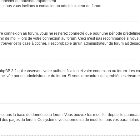
 connecter de nouveau rapidement.
e, nous vous invitons à contacter un administrateur du forum.
re connexion au forum, vous ne resterez connecté que pour une période prédéfinie. 
venir de moi » lors de votre connexion au forum. Ceci n’est pas recommandé si vo
à trouver cette case à cocher, il est probable qu’un administrateur du forum ait désact
phpBB 3.2 qui conservent votre authentification et votre connexion au forum. Les c
a été activée par un administrateur du forum. Si vous rencontrez des problèmes récu
ckés dans la base de données du forum. Vous pouvez les modifier depuis le panneau de
ut des pages du forum. Ce système vous permettra de modifier tous vos paramètres 