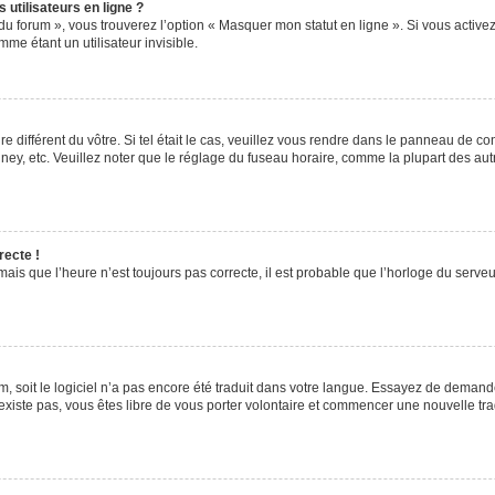
utilisateurs en ligne ?
du forum », vous trouverez l’option « Masquer mon statut en ligne ». Si vous activez
e étant un utilisateur invisible.
re différent du vôtre. Si tel était le cas, veuillez vous rendre dans le panneau de cont
, etc. Veuillez noter que le réglage du fuseau horaire, comme la plupart des autres
recte !
ais que l’heure n’est toujours pas correcte, il est probable que l’horloge du serveur
rum, soit le logiciel n’a pas encore été traduit dans votre langue. Essayez de demande
’existe pas, vous êtes libre de vous porter volontaire et commencer une nouvelle tra