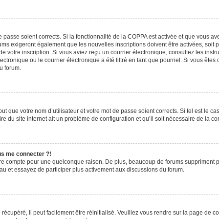
de passe soient corrects. Si la fonctionnalité de la COPPA est activée et que vous a
rums exigeront également que les nouvelles inscriptions doivent être activées, soit
 de votre inscription. Si vous aviez reçu un courrier électronique, consultez les ins
ronique ou le courrier électronique a été filtré en tant que pourriel. Si vous êtes
du forum.
t que votre nom d’utilisateur et votre mot de passe soient corrects. Si tel est le c
e du site internet ait un problème de configuration et qu’il soit nécessaire de la cor
lus me connecter ?!
tre compte pour une quelconque raison. De plus, beaucoup de forums suppriment pério
eau et essayez de participer plus activement aux discussions du forum.
écupéré, il peut facilement être réinitialisé. Veuillez vous rendre sur la page de 