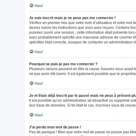
Haut
Je suis inscrit mais je ne peux pas me connecter !
Vérifiez en premier lieu que votre nom d’utilisateur et votre mot 
devrez suivre les instructions que vous avez reçues. Certains fo
puissiez ouvrir une session ; cette information était présente lors
avez probablement spécifié une mauvaise adresse de courrier élect
spécifiée était correcte, essayez de contacter un administrateur 
Haut
Pourquoi ne puis-je pas me connecter ?
Plusieurs raisons peuvent en être la cause. Assurez-vous avant tou
ne pas avoir été banni. Il est également possible que le propriétair
Haut
Je m’étais déjà inscrit par le passé mais ne peux à présent p
Il est possible qu’un administrateur ait désactivé ou supprimé vo
leur base de données. Si tel était le cas, inscrivez-vous de nouv
Haut
J’ai perdu mon mot de passe !
Pas de panique ! Bien que votre mot de passe ne puisse pas être r