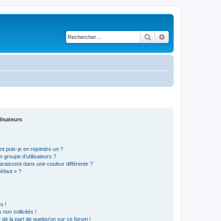
Rechercher
Recherche avancé
lisateurs
t puis-je en rejoindre un ?
 groupe d’utilisateurs ?
araissent dans une couleur différente ?
défaut » ?
s !
non sollicités !
e de la part de quelqu’un sur ce forum !