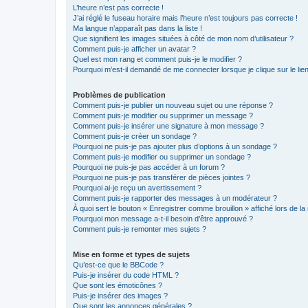
L’heure n’est pas correcte !
J’ai réglé le fuseau horaire mais l’heure n’est toujours pas correcte !
Ma langue n’apparaît pas dans la liste !
Que signifient les images situées à côté de mon nom d’utilisateur ?
Comment puis-je afficher un avatar ?
Quel est mon rang et comment puis-je le modifier ?
Pourquoi m’est-il demandé de me connecter lorsque je clique sur le lien 
Problèmes de publication
Comment puis-je publier un nouveau sujet ou une réponse ?
Comment puis-je modifier ou supprimer un message ?
Comment puis-je insérer une signature à mon message ?
Comment puis-je créer un sondage ?
Pourquoi ne puis-je pas ajouter plus d’options à un sondage ?
Comment puis-je modifier ou supprimer un sondage ?
Pourquoi ne puis-je pas accéder à un forum ?
Pourquoi ne puis-je pas transférer de pièces jointes ?
Pourquoi ai-je reçu un avertissement ?
Comment puis-je rapporter des messages à un modérateur ?
À quoi sert le bouton « Enregistrer comme brouillon » affiché lors de la 
Pourquoi mon message a-t-il besoin d’être approuvé ?
Comment puis-je remonter mes sujets ?
Mise en forme et types de sujets
Qu’est-ce que le BBCode ?
Puis-je insérer du code HTML ?
Que sont les émoticônes ?
Puis-je insérer des images ?
Que sont les annonces générales ?