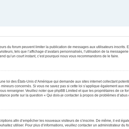
ateurs du forum peuvent limiter la publication de messages aux utilisateurs inscrits
iteurs, tels que l’affichage d’avatars personnalisés, l’utilisation de la messagerie 
 prend qu’un court instant, c’est pourquoi nous vous recommandons de le faire.
une loi des États-Unis d’Amérique qui demande aux sites internet collectant poten
 mineurs concernés. Si vous ne savez pas si cette loi s’applique également aux mi
 vous renseigner. Veuillez noter que phpBB Limited et que les propriétaires de ce 
istance porte sur la question « Qui dois-je contacter à propos de problèmes d’abus 
scriptions afin d’empêcher les nouveaux visiteurs de s’inscrire. De même, il est éga
souhaitez utiliser. Pour plus d’informations, veuillez contacter un administrateur du f