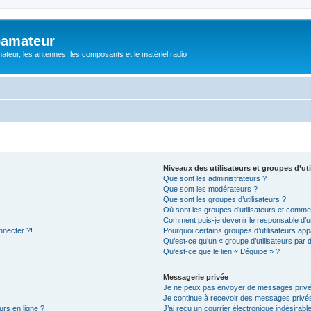
oamateur
ateur, les antennes, les composants et le matériel radio
Niveaux des utilisateurs et groupes d’uti
Que sont les administrateurs ?
Que sont les modérateurs ?
Que sont les groupes d’utilisateurs ?
Où sont les groupes d’utilisateurs et commen
Comment puis-je devenir le responsable d’un
nnecter ?!
Pourquoi certains groupes d’utilisateurs app
Qu’est-ce qu’un « groupe d’utilisateurs par 
Qu’est-ce que le lien « L’équipe » ?
Messagerie privée
Je ne peux pas envoyer de messages privé
Je continue à recevoir des messages privés 
urs en ligne ?
J’ai reçu un courrier électronique indésirabl