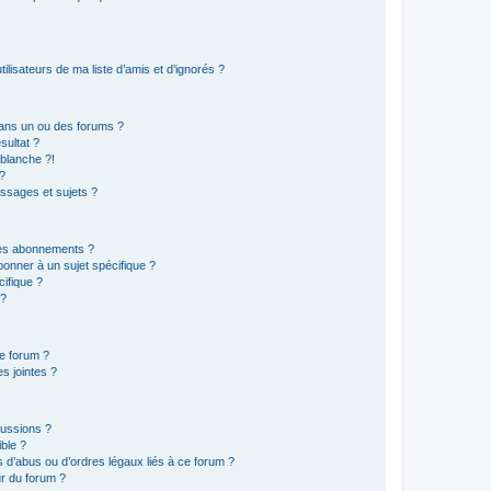
lisateurs de ma liste d’amis et d’ignorés ?
ans un ou des forums ?
sultat ?
blanche ?!
?
ssages et sujets ?
t les abonnements ?
onner à un sujet spécifique ?
ifique ?
 ?
ce forum ?
s jointes ?
cussions ?
ible ?
 d’abus ou d’ordres légaux liés à ce forum ?
r du forum ?