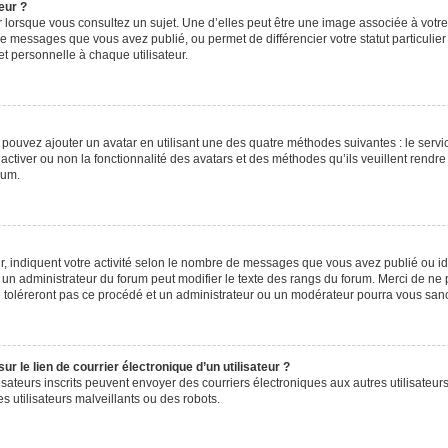
eur ?
 lorsque vous consultez un sujet. Une d’elles peut être une image associée à votr
de messages que vous avez publié, ou permet de différencier votre statut particulie
t personnelle à chaque utilisateur.
s pouvez ajouter un avatar en utilisant une des quatre méthodes suivantes : le servic
ctiver ou non la fonctionnalité des avatars et des méthodes qu’ils veuillent rendre 
rum.
, indiquent votre activité selon le nombre de messages que vous avez publié ou iden
l un administrateur du forum peut modifier le texte des rangs du forum. Merci de 
e toléreront pas ce procédé et un administrateur ou un modérateur pourra vous sa
 le lien de courrier électronique d’un utilisateur ?
utilisateurs inscrits peuvent envoyer des courriers électroniques aux autres utilisa
 utilisateurs malveillants ou des robots.