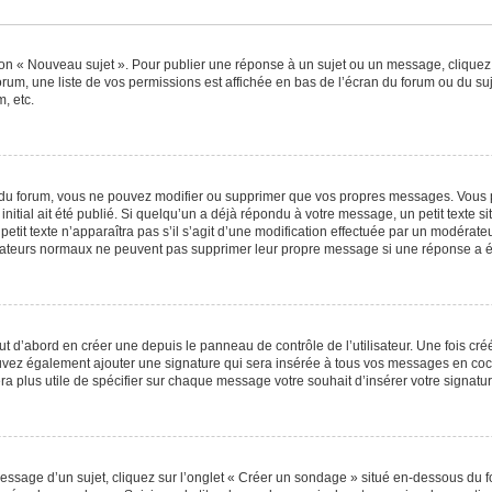
ton « Nouveau sujet ». Pour publier une réponse à un sujet ou un message, cliquez
orum, une liste de vos permissions est affichée en bas de l’écran du forum ou du s
, etc.
du forum, vous ne pouvez modifier ou supprimer que vos propres messages. Vous 
nitial ait été publié. Si quelqu’un a déjà répondu à votre message, un petit texte
 petit texte n’apparaîtra pas s’il s’agit d’une modification effectuée par un modérat
ilisateurs normaux ne peuvent pas supprimer leur propre message si une réponse a é
 d’abord en créer une depuis le panneau de contrôle de l’utilisateur. Une fois cr
 pouvez également ajouter une signature qui sera insérée à tous vos messages en c
 sera plus utile de spécifier sur chaque message votre souhait d’insérer votre signatur
sage d’un sujet, cliquez sur l’onglet « Créer un sondage » situé en-dessous du for