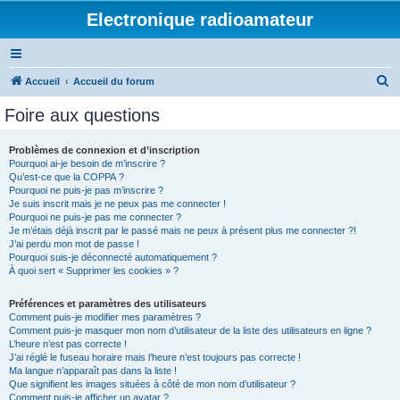
Electronique radioamateur
R
Accueil
Accueil du forum
e
Foire aux questions
c
h
Problèmes de connexion et d’inscription
Pourquoi ai-je besoin de m’inscrire ?
e
Qu’est-ce que la COPPA ?
r
Pourquoi ne puis-je pas m’inscrire ?
Je suis inscrit mais je ne peux pas me connecter !
c
Pourquoi ne puis-je pas me connecter ?
Je m’étais déjà inscrit par le passé mais ne peux à présent plus me connecter ?!
h
J’ai perdu mon mot de passe !
e
Pourquoi suis-je déconnecté automatiquement ?
À quoi sert « Supprimer les cookies » ?
r
Préférences et paramètres des utilisateurs
Comment puis-je modifier mes paramètres ?
Comment puis-je masquer mon nom d’utilisateur de la liste des utilisateurs en ligne ?
L’heure n’est pas correcte !
J’ai réglé le fuseau horaire mais l’heure n’est toujours pas correcte !
Ma langue n’apparaît pas dans la liste !
Que signifient les images situées à côté de mon nom d’utilisateur ?
Comment puis-je afficher un avatar ?