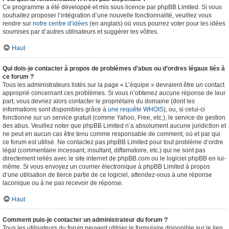
Ce programme a été développé et mis sous licence par phpBB Limited. Si vous
souhaitez proposer l’intégration d’une nouvelle fonctionnalité, veuillez vous
rendre sur
notre centre d’idées
(en anglais) où vous pourrez voter pour les idées
soumises par d’autres utilisateurs et suggérer les vôtres.
Haut
Qui dois-je contacter à propos de problèmes d’abus ou d’ordres légaux liés à
ce forum ?
Tous les administrateurs listés sur la page « L’équipe » devraient être un contact
approprié concernant ces problèmes. Si vous n’obtenez aucune réponse de leur
part, vous devriez alors contacter le propriétaire du domaine (dont les
informations sont disponibles grâce à
une requête WHOIS
), ou, si celui-ci
fonctionne sur un service gratuit (comme Yahoo, Free, etc.), le service de gestion
des abus. Veuillez noter que phpBB Limited n’a absolument aucune juridiction et
ne peut en aucun cas être tenu comme responsable de comment, où et par qui
ce forum est utilisé. Ne contactez pas phpBB Limited pour tout problème d’ordre
légal (commentaire incessant, insultant, diffamatoire, etc.) qui ne sont pas
directement reliés avec le site internet de phpBB.com ou le logiciel phpBB en lui-
même. Si vous envoyez un courrier électronique à phpBB Limited à propos
d’une utilisation de tierce partie de ce logiciel, attendez-vous à une réponse
laconique ou à ne pas recevoir de réponse.
Haut
Comment puis-je contacter un administrateur du forum ?
Tous les utilisateurs du forum peuvent utiliser le formulaire disponible sur le lien