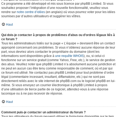
Ce programme a été développé et mis sous licence par phpBB Limited. Si vous
souhaitez proposer l’intégration d’une nouvelle fonctionnalité, veuillez vous
rendre sur
notre centre d’idées
(en anglais) où vous pourrez voter pour les idées
soumises par d’autres utilisateurs et suggérer les vôtres.
Haut
Qui dois-je contacter à propos de problèmes d’abus ou d’ordres légaux liés à
ce forum ?
Tous les administrateurs listés sur la page « L’équipe » devraient être un contact
approprié concernant ces problèmes. Si vous n’obtenez aucune réponse de leur
part, vous devriez alors contacter le propriétaire du domaine (dont les
informations sont disponibles grâce à
une requête WHOIS
), ou, si celui-ci
fonctionne sur un service gratuit (comme Yahoo, Free, etc.), le service de gestion
des abus. Veuillez noter que phpBB Limited n’a absolument aucune juridiction et
ne peut en aucun cas être tenu comme responsable de comment, où et par qui
ce forum est utilisé. Ne contactez pas phpBB Limited pour tout problème d’ordre
légal (commentaire incessant, insultant, diffamatoire, etc.) qui ne sont pas
directement reliés avec le site internet de phpBB.com ou le logiciel phpBB en lui-
même. Si vous envoyez un courrier électronique à phpBB Limited à propos
d’une utilisation de tierce partie de ce logiciel, attendez-vous à une réponse
laconique ou à ne pas recevoir de réponse.
Haut
Comment puis-je contacter un administrateur du forum ?
Tous les utilisateurs du forum peuvent utiliser le formulaire disponible sur le lien