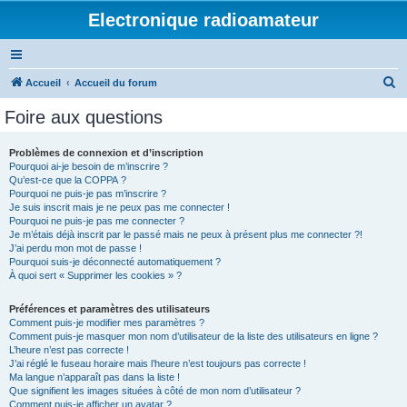
Electronique radioamateur
R
Accueil
Accueil du forum
e
Foire aux questions
c
h
Problèmes de connexion et d’inscription
Pourquoi ai-je besoin de m’inscrire ?
e
Qu’est-ce que la COPPA ?
r
Pourquoi ne puis-je pas m’inscrire ?
Je suis inscrit mais je ne peux pas me connecter !
c
Pourquoi ne puis-je pas me connecter ?
Je m’étais déjà inscrit par le passé mais ne peux à présent plus me connecter ?!
h
J’ai perdu mon mot de passe !
e
Pourquoi suis-je déconnecté automatiquement ?
À quoi sert « Supprimer les cookies » ?
r
Préférences et paramètres des utilisateurs
Comment puis-je modifier mes paramètres ?
Comment puis-je masquer mon nom d’utilisateur de la liste des utilisateurs en ligne ?
L’heure n’est pas correcte !
J’ai réglé le fuseau horaire mais l’heure n’est toujours pas correcte !
Ma langue n’apparaît pas dans la liste !
Que signifient les images situées à côté de mon nom d’utilisateur ?
Comment puis-je afficher un avatar ?