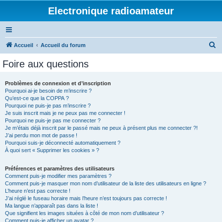
Electronique radioamateur
R
Accueil
Accueil du forum
e
Foire aux questions
c
h
Problèmes de connexion et d’inscription
Pourquoi ai-je besoin de m’inscrire ?
e
Qu’est-ce que la COPPA ?
r
Pourquoi ne puis-je pas m’inscrire ?
Je suis inscrit mais je ne peux pas me connecter !
c
Pourquoi ne puis-je pas me connecter ?
Je m’étais déjà inscrit par le passé mais ne peux à présent plus me connecter ?!
h
J’ai perdu mon mot de passe !
e
Pourquoi suis-je déconnecté automatiquement ?
À quoi sert « Supprimer les cookies » ?
r
Préférences et paramètres des utilisateurs
Comment puis-je modifier mes paramètres ?
Comment puis-je masquer mon nom d’utilisateur de la liste des utilisateurs en ligne ?
L’heure n’est pas correcte !
J’ai réglé le fuseau horaire mais l’heure n’est toujours pas correcte !
Ma langue n’apparaît pas dans la liste !
Que signifient les images situées à côté de mon nom d’utilisateur ?
Comment puis-je afficher un avatar ?