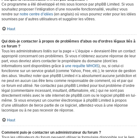
Ce programme a été développé et mis sous licence par phpBB Limited. Si vous
souhaitez proposer l’intégration d’une nouvelle fonctionnalité, veuillez vous
rendre sur
notre centre d’idées
(en anglais) où vous pourrez voter pour les idées
soumises par d’autres utilisateurs et suggérer les vôtres.
Haut
Qui dois-je contacter à propos de problèmes d’abus ou d’ordres légaux liés à
ce forum ?
Tous les administrateurs listés sur la page « L’équipe » devraient être un contact
approprié concernant ces problèmes. Si vous n’obtenez aucune réponse de leur
part, vous devriez alors contacter le propriétaire du domaine (dont les
informations sont disponibles grâce à
une requête WHOIS
), ou, si celui-ci
fonctionne sur un service gratuit (comme Yahoo, Free, etc.), le service de gestion
des abus. Veuillez noter que phpBB Limited n’a absolument aucune juridiction et
ne peut en aucun cas être tenu comme responsable de comment, où et par qui
ce forum est utilisé. Ne contactez pas phpBB Limited pour tout problème d’ordre
légal (commentaire incessant, insultant, diffamatoire, etc.) qui ne sont pas
directement reliés avec le site internet de phpBB.com ou le logiciel phpBB en lui-
même. Si vous envoyez un courrier électronique à phpBB Limited à propos
d’une utilisation de tierce partie de ce logiciel, attendez-vous à une réponse
laconique ou à ne pas recevoir de réponse.
Haut
Comment puis-je contacter un administrateur du forum ?
Tous les utilisateurs du forum peuvent utiliser le formulaire disponible sur le lien