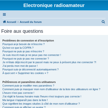
Electronique radioamateur
R
Accueil
Accueil du forum
e
Foire aux questions
c
h
Problèmes de connexion et d’inscription
Pourquoi ai-je besoin de m’inscrire ?
e
Qu’est-ce que la COPPA ?
r
Pourquoi ne puis-je pas m’inscrire ?
Je suis inscrit mais je ne peux pas me connecter !
c
Pourquoi ne puis-je pas me connecter ?
Je m’étais déjà inscrit par le passé mais ne peux à présent plus me connecter ?!
h
J’ai perdu mon mot de passe !
e
Pourquoi suis-je déconnecté automatiquement ?
À quoi sert « Supprimer les cookies » ?
r
Préférences et paramètres des utilisateurs
Comment puis-je modifier mes paramètres ?
Comment puis-je masquer mon nom d’utilisateur de la liste des utilisateurs en ligne ?
L’heure n’est pas correcte !
J’ai réglé le fuseau horaire mais l’heure n’est toujours pas correcte !
Ma langue n’apparaît pas dans la liste !
Que signifient les images situées à côté de mon nom d’utilisateur ?
Comment puis-je afficher un avatar ?