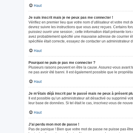
Haut
Je suis inscrit mais je ne peux pas me connecter !
Vérifiez en premier lieu que votre nom d’utilisateur et votre mot 
devrez suivre les instructions que vous avez reçues. Certains fo
puissiez ouvrir une session ; cette information était présente lors
avez probablement spécifié une mauvaise adresse de courrier élect
spécifiée était correcte, essayez de contacter un administrateur 
Haut
Pourquoi ne puis-je pas me connecter ?
Plusieurs raisons peuvent en être la cause. Assurez-vous avant tou
ne pas avoir été banni. Il est également possible que le propriétair
Haut
Je m’étais déjà inscrit par le passé mais ne peux à présent p
Il est possible qu’un administrateur ait désactivé ou supprimé vo
leur base de données. Si tel était le cas, inscrivez-vous de nouv
Haut
J’ai perdu mon mot de passe !
Pas de panique ! Bien que votre mot de passe ne puisse pas être r