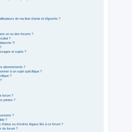
lisateurs de ma liste d’amis et d’ignorés ?
ans un ou des forums ?
sultat ?
blanche ?!
?
ssages et sujets ?
t les abonnements ?
onner à un sujet spécifique ?
ifique ?
 ?
ce forum ?
s jointes ?
cussions ?
ible ?
 d’abus ou d’ordres légaux liés à ce forum ?
r du forum ?