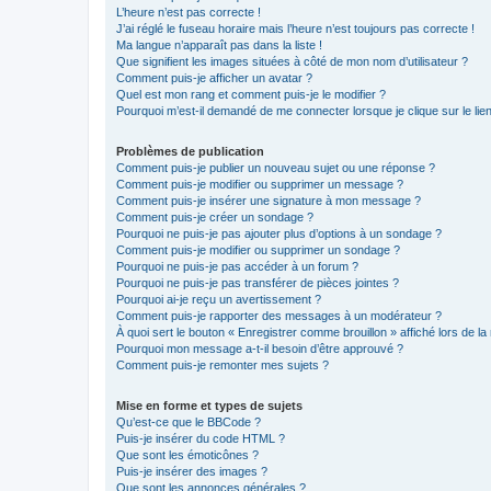
L’heure n’est pas correcte !
J’ai réglé le fuseau horaire mais l’heure n’est toujours pas correcte !
Ma langue n’apparaît pas dans la liste !
Que signifient les images situées à côté de mon nom d’utilisateur ?
Comment puis-je afficher un avatar ?
Quel est mon rang et comment puis-je le modifier ?
Pourquoi m’est-il demandé de me connecter lorsque je clique sur le lien 
Problèmes de publication
Comment puis-je publier un nouveau sujet ou une réponse ?
Comment puis-je modifier ou supprimer un message ?
Comment puis-je insérer une signature à mon message ?
Comment puis-je créer un sondage ?
Pourquoi ne puis-je pas ajouter plus d’options à un sondage ?
Comment puis-je modifier ou supprimer un sondage ?
Pourquoi ne puis-je pas accéder à un forum ?
Pourquoi ne puis-je pas transférer de pièces jointes ?
Pourquoi ai-je reçu un avertissement ?
Comment puis-je rapporter des messages à un modérateur ?
À quoi sert le bouton « Enregistrer comme brouillon » affiché lors de la 
Pourquoi mon message a-t-il besoin d’être approuvé ?
Comment puis-je remonter mes sujets ?
Mise en forme et types de sujets
Qu’est-ce que le BBCode ?
Puis-je insérer du code HTML ?
Que sont les émoticônes ?
Puis-je insérer des images ?
Que sont les annonces générales ?