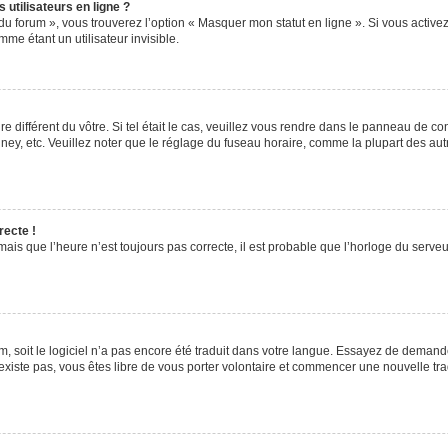
utilisateurs en ligne ?
du forum », vous trouverez l’option « Masquer mon statut en ligne ». Si vous activez
e étant un utilisateur invisible.
re différent du vôtre. Si tel était le cas, veuillez vous rendre dans le panneau de cont
, etc. Veuillez noter que le réglage du fuseau horaire, comme la plupart des autres
recte !
ais que l’heure n’est toujours pas correcte, il est probable que l’horloge du serveur
rum, soit le logiciel n’a pas encore été traduit dans votre langue. Essayez de demande
’existe pas, vous êtes libre de vous porter volontaire et commencer une nouvelle tra