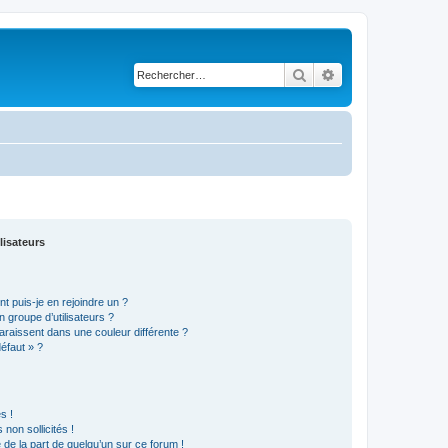
Rechercher
Recherche avancé
lisateurs
t puis-je en rejoindre un ?
 groupe d’utilisateurs ?
araissent dans une couleur différente ?
défaut » ?
s !
non sollicités !
e de la part de quelqu’un sur ce forum !