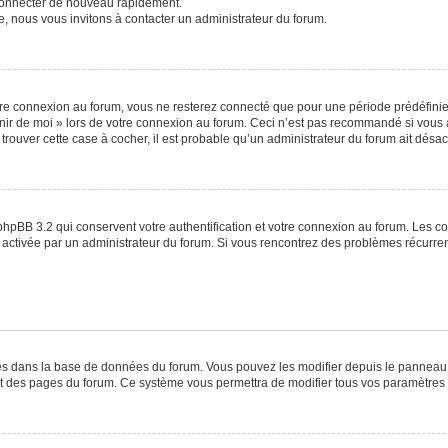
 connecter de nouveau rapidement.
e, nous vous invitons à contacter un administrateur du forum.
re connexion au forum, vous ne resterez connecté que pour une période prédéfinie. 
venir de moi » lors de votre connexion au forum. Ceci n’est pas recommandé si vo
à trouver cette case à cocher, il est probable qu’un administrateur du forum ait désact
phpBB 3.2 qui conservent votre authentification et votre connexion au forum. Les c
a été activée par un administrateur du forum. Si vous rencontrez des problèmes récu
ckés dans la base de données du forum. Vous pouvez les modifier depuis le panneau de
ut des pages du forum. Ce système vous permettra de modifier tous vos paramètres 