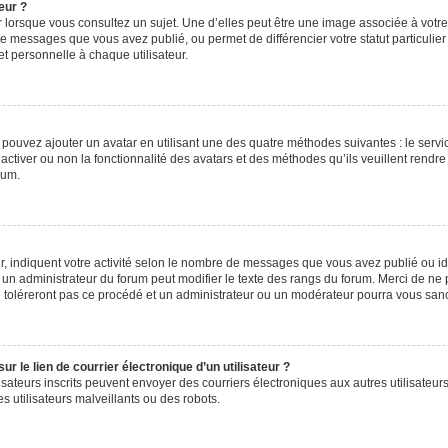
eur ?
 lorsque vous consultez un sujet. Une d’elles peut être une image associée à votr
de messages que vous avez publié, ou permet de différencier votre statut particulie
t personnelle à chaque utilisateur.
s pouvez ajouter un avatar en utilisant une des quatre méthodes suivantes : le servic
ctiver ou non la fonctionnalité des avatars et des méthodes qu’ils veuillent rendre 
rum.
, indiquent votre activité selon le nombre de messages que vous avez publié ou iden
l un administrateur du forum peut modifier le texte des rangs du forum. Merci de 
e toléreront pas ce procédé et un administrateur ou un modérateur pourra vous sa
 le lien de courrier électronique d’un utilisateur ?
utilisateurs inscrits peuvent envoyer des courriers électroniques aux autres utilisa
 utilisateurs malveillants ou des robots.