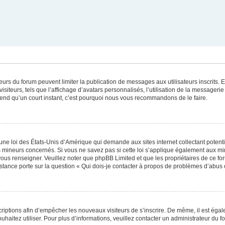
ateurs du forum peuvent limiter la publication de messages aux utilisateurs inscrits
iteurs, tels que l’affichage d’avatars personnalisés, l’utilisation de la messagerie 
 prend qu’un court instant, c’est pourquoi nous vous recommandons de le faire.
une loi des États-Unis d’Amérique qui demande aux sites internet collectant poten
 mineurs concernés. Si vous ne savez pas si cette loi s’applique également aux mi
 vous renseigner. Veuillez noter que phpBB Limited et que les propriétaires de ce 
istance porte sur la question « Qui dois-je contacter à propos de problèmes d’abus 
scriptions afin d’empêcher les nouveaux visiteurs de s’inscrire. De même, il est éga
souhaitez utiliser. Pour plus d’informations, veuillez contacter un administrateur du f