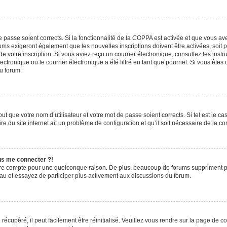
de passe soient corrects. Si la fonctionnalité de la COPPA est activée et que vous a
rums exigeront également que les nouvelles inscriptions doivent être activées, soit
 de votre inscription. Si vous aviez reçu un courrier électronique, consultez les ins
ronique ou le courrier électronique a été filtré en tant que pourriel. Si vous êtes
du forum.
t que votre nom d’utilisateur et votre mot de passe soient corrects. Si tel est le c
e du site internet ait un problème de configuration et qu’il soit nécessaire de la cor
lus me connecter ?!
tre compte pour une quelconque raison. De plus, beaucoup de forums suppriment pério
eau et essayez de participer plus activement aux discussions du forum.
écupéré, il peut facilement être réinitialisé. Veuillez vous rendre sur la page de 