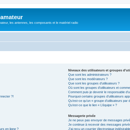
oamateur
ateur, les antennes, les composants et le matériel radio
Niveaux des utilisateurs et groupes d’uti
Que sont les administrateurs ?
Que sont les modérateurs ?
Que sont les groupes d’utilisateurs ?
Où sont les groupes d’utilisateurs et commen
Comment puis-je devenir le responsable d’un
nnecter ?!
Pourquoi certains groupes d’utilisateurs app
Qu’est-ce qu’un « groupe d’utilisateurs par 
Qu’est-ce que le lien « L’équipe » ?
Messagerie privée
Je ne peux pas envoyer de messages privé
Je continue à recevoir des messages privés 
urs en ligne ?
J’ai reçu un courrier électronique indésirabl