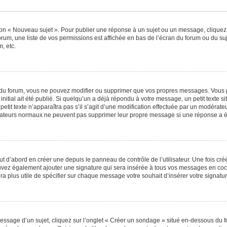
ton « Nouveau sujet ». Pour publier une réponse à un sujet ou un message, cliquez
orum, une liste de vos permissions est affichée en bas de l’écran du forum ou du s
, etc.
du forum, vous ne pouvez modifier ou supprimer que vos propres messages. Vous 
nitial ait été publié. Si quelqu’un a déjà répondu à votre message, un petit texte
 petit texte n’apparaîtra pas s’il s’agit d’une modification effectuée par un modérat
ilisateurs normaux ne peuvent pas supprimer leur propre message si une réponse a é
 d’abord en créer une depuis le panneau de contrôle de l’utilisateur. Une fois cr
 pouvez également ajouter une signature qui sera insérée à tous vos messages en c
 sera plus utile de spécifier sur chaque message votre souhait d’insérer votre signatur
sage d’un sujet, cliquez sur l’onglet « Créer un sondage » situé en-dessous du for