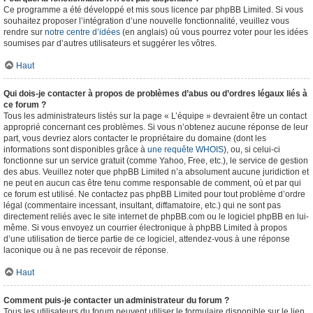
Ce programme a été développé et mis sous licence par phpBB Limited. Si vous
souhaitez proposer l’intégration d’une nouvelle fonctionnalité, veuillez vous
rendre sur
notre centre d’idées
(en anglais) où vous pourrez voter pour les idées
soumises par d’autres utilisateurs et suggérer les vôtres.
Haut
Qui dois-je contacter à propos de problèmes d’abus ou d’ordres légaux liés à
ce forum ?
Tous les administrateurs listés sur la page « L’équipe » devraient être un contact
approprié concernant ces problèmes. Si vous n’obtenez aucune réponse de leur
part, vous devriez alors contacter le propriétaire du domaine (dont les
informations sont disponibles grâce à
une requête WHOIS
), ou, si celui-ci
fonctionne sur un service gratuit (comme Yahoo, Free, etc.), le service de gestion
des abus. Veuillez noter que phpBB Limited n’a absolument aucune juridiction et
ne peut en aucun cas être tenu comme responsable de comment, où et par qui
ce forum est utilisé. Ne contactez pas phpBB Limited pour tout problème d’ordre
légal (commentaire incessant, insultant, diffamatoire, etc.) qui ne sont pas
directement reliés avec le site internet de phpBB.com ou le logiciel phpBB en lui-
même. Si vous envoyez un courrier électronique à phpBB Limited à propos
d’une utilisation de tierce partie de ce logiciel, attendez-vous à une réponse
laconique ou à ne pas recevoir de réponse.
Haut
Comment puis-je contacter un administrateur du forum ?
Tous les utilisateurs du forum peuvent utiliser le formulaire disponible sur le lien