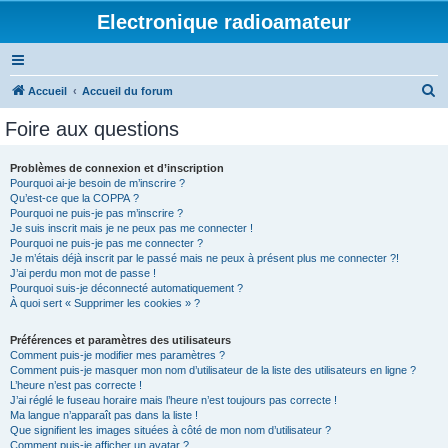
Electronique radioamateur
R
Accueil
Accueil du forum
e
Foire aux questions
c
h
Problèmes de connexion et d’inscription
Pourquoi ai-je besoin de m’inscrire ?
e
Qu’est-ce que la COPPA ?
r
Pourquoi ne puis-je pas m’inscrire ?
Je suis inscrit mais je ne peux pas me connecter !
c
Pourquoi ne puis-je pas me connecter ?
Je m’étais déjà inscrit par le passé mais ne peux à présent plus me connecter ?!
h
J’ai perdu mon mot de passe !
e
Pourquoi suis-je déconnecté automatiquement ?
À quoi sert « Supprimer les cookies » ?
r
Préférences et paramètres des utilisateurs
Comment puis-je modifier mes paramètres ?
Comment puis-je masquer mon nom d’utilisateur de la liste des utilisateurs en ligne ?
L’heure n’est pas correcte !
J’ai réglé le fuseau horaire mais l’heure n’est toujours pas correcte !
Ma langue n’apparaît pas dans la liste !
Que signifient les images situées à côté de mon nom d’utilisateur ?
Comment puis-je afficher un avatar ?