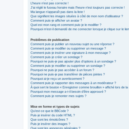
L’heure n’est pas correcte !
J’ai réglé le fuseau horaire mais l’heure n’est toujours pas correcte !
Ma langue n’apparaît pas dans la liste !
Que signifient les images situées à côté de mon nom d’utilisateur ?
Comment puis-je afficher un avatar ?
Quel est mon rang et comment puis-je le modifier ?
Pourquoi m’est-il demandé de me connecter lorsque je clique sur le lien 
Problèmes de publication
Comment puis-je publier un nouveau sujet ou une réponse ?
Comment puis-je modifier ou supprimer un message ?
Comment puis-je insérer une signature à mon message ?
Comment puis-je créer un sondage ?
Pourquoi ne puis-je pas ajouter plus d’options à un sondage ?
Comment puis-je modifier ou supprimer un sondage ?
Pourquoi ne puis-je pas accéder à un forum ?
Pourquoi ne puis-je pas transférer de pièces jointes ?
Pourquoi ai-je reçu un avertissement ?
Comment puis-je rapporter des messages à un modérateur ?
À quoi sert le bouton « Enregistrer comme brouillon » affiché lors de la 
Pourquoi mon message a-t-il besoin d’être approuvé ?
Comment puis-je remonter mes sujets ?
Mise en forme et types de sujets
Qu’est-ce que le BBCode ?
Puis-je insérer du code HTML ?
Que sont les émoticônes ?
Puis-je insérer des images ?
Que sont les annonces générales ?