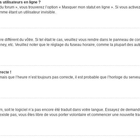
utilisateurs en ligne ?
du forum », vous trouverez l’option « Masquer mon statut en ligne ». Si vous activez
e étant un utilisateur invisible.
re différent du vôtre. Si tel était le cas, veuillez vous rendre dans le panneau de cont
, etc. Veuillez noter que le réglage du fuseau horaire, comme la plupart des autres
recte !
ais que l’heure n’est toujours pas correcte, il est probable que l’horloge du serveur
rum, soit le logiciel n’a pas encore été traduit dans votre langue. Essayez de demande
’existe pas, vous êtes libre de vous porter volontaire et commencer une nouvelle tra