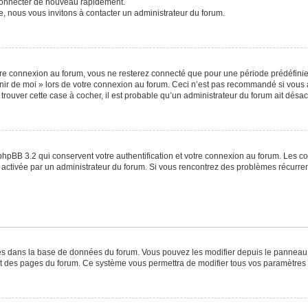
 connecter de nouveau rapidement.
e, nous vous invitons à contacter un administrateur du forum.
re connexion au forum, vous ne resterez connecté que pour une période prédéfinie. 
venir de moi » lors de votre connexion au forum. Ceci n’est pas recommandé si vo
à trouver cette case à cocher, il est probable qu’un administrateur du forum ait désact
phpBB 3.2 qui conservent votre authentification et votre connexion au forum. Les c
a été activée par un administrateur du forum. Si vous rencontrez des problèmes récu
ckés dans la base de données du forum. Vous pouvez les modifier depuis le panneau de
ut des pages du forum. Ce système vous permettra de modifier tous vos paramètres 