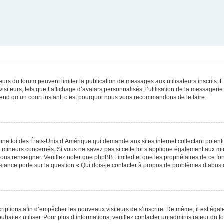
ateurs du forum peuvent limiter la publication de messages aux utilisateurs inscrits
iteurs, tels que l’affichage d’avatars personnalisés, l’utilisation de la messagerie 
 prend qu’un court instant, c’est pourquoi nous vous recommandons de le faire.
une loi des États-Unis d’Amérique qui demande aux sites internet collectant poten
 mineurs concernés. Si vous ne savez pas si cette loi s’applique également aux mi
 vous renseigner. Veuillez noter que phpBB Limited et que les propriétaires de ce 
istance porte sur la question « Qui dois-je contacter à propos de problèmes d’abus 
scriptions afin d’empêcher les nouveaux visiteurs de s’inscrire. De même, il est éga
souhaitez utiliser. Pour plus d’informations, veuillez contacter un administrateur du f