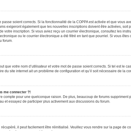
de passe soient corrects. Si la fonctionnalité de la COPPA est activée et que vous a
rums exigeront également que les nouvelles inscriptions doivent être activées, soit
 de votre inscription. Si vous aviez reçu un courrier électronique, consultez les ins
ronique ou le courrier électronique a été filtré en tant que pourriel. Si vous êtes
du forum.
t que votre nom d’utilisateur et votre mot de passe soient corrects. Si tel est le c
e du site internet ait un problème de configuration et qu’il soit nécessaire de la cor
lus me connecter ?!
tre compte pour une quelconque raison. De plus, beaucoup de forums suppriment pério
eau et essayez de participer plus activement aux discussions du forum.
écupéré, il peut facilement être réinitialisé. Veuillez vous rendre sur la page de 