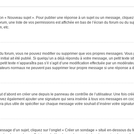
ton « Nouveau sujet ». Pour publier une réponse à un sujet ou un message, cliquez
orum, une liste de vos permissions est affichée en bas de l’écran du forum ou du s
, etc.
du forum, vous ne pouvez modifier ou supprimer que vos propres messages. Vous 
nitial ait été publié. Si quelqu’un a déjà répondu à votre message, un petit texte
 petit texte n’apparaîtra pas s’il s’agit d’une modification effectuée par un modérat
ilisateurs normaux ne peuvent pas supprimer leur propre message si une réponse a é
 d’abord en créer une depuis le panneau de contrôle de l’utilisateur. Une fois cr
 pouvez également ajouter une signature qui sera insérée à tous vos messages en c
 sera plus utile de spécifier sur chaque message votre souhait d’insérer votre signatur
sage d’un sujet, cliquez sur l’onglet « Créer un sondage » situé en-dessous du for