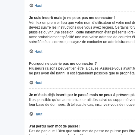
Haut
Je suis inscrit mais je ne peux pas me connecter !
Vérifiez en premier lieu que votre nom d’utilisateur et votre mot 
devrez suivre les instructions que vous avez reçues. Certains fo
puissiez ouvrir une session ; cette information était présente lors
avez probablement spécifié une mauvaise adresse de courrier élect
spécifiée était correcte, essayez de contacter un administrateur 
Haut
Pourquoi ne puis-je pas me connecter ?
Plusieurs raisons peuvent en être la cause. Assurez-vous avant tou
ne pas avoir été banni. Il est également possible que le propriétair
Haut
Je m’étais déjà inscrit par le passé mais ne peux à présent p
Il est possible qu’un administrateur ait désactivé ou supprimé vo
leur base de données. Si tel était le cas, inscrivez-vous de nouv
Haut
J’ai perdu mon mot de passe !
Pas de panique ! Bien que votre mot de passe ne puisse pas être r