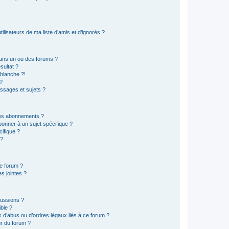
lisateurs de ma liste d’amis et d’ignorés ?
ans un ou des forums ?
sultat ?
blanche ?!
?
ssages et sujets ?
t les abonnements ?
onner à un sujet spécifique ?
ifique ?
 ?
ce forum ?
s jointes ?
cussions ?
ible ?
 d’abus ou d’ordres légaux liés à ce forum ?
r du forum ?