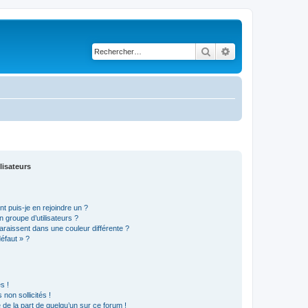
Rechercher
Recherche avancé
lisateurs
t puis-je en rejoindre un ?
 groupe d’utilisateurs ?
araissent dans une couleur différente ?
défaut » ?
s !
non sollicités !
e de la part de quelqu’un sur ce forum !