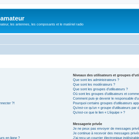
oamateur
ateur, les antennes, les composants et le matériel radio
Niveaux des utilisateurs et groupes d’uti
Que sont les administrateurs ?
Que sont les modérateurs ?
Que sont les groupes d’utilisateurs ?
Où sont les groupes d’utilisateurs et commen
Comment puis-je devenir le responsable d’un
nnecter ?!
Pourquoi certains groupes d’utilisateurs app
Qu’est-ce qu’un « groupe d’utilisateurs par 
Qu’est-ce que le lien « L’équipe » ?
Messagerie privée
Je ne peux pas envoyer de messages privé
Je continue à recevoir des messages privés 
urs en ligne ?
J’ai reçu un courrier électronique indésirabl