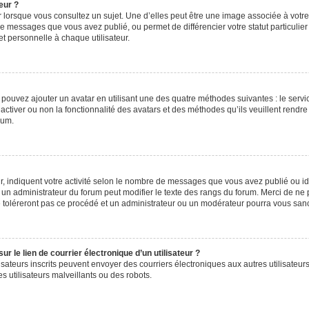
eur ?
 lorsque vous consultez un sujet. Une d’elles peut être une image associée à votr
de messages que vous avez publié, ou permet de différencier votre statut particulie
t personnelle à chaque utilisateur.
s pouvez ajouter un avatar en utilisant une des quatre méthodes suivantes : le servic
ctiver ou non la fonctionnalité des avatars et des méthodes qu’ils veuillent rendre 
rum.
, indiquent votre activité selon le nombre de messages que vous avez publié ou iden
l un administrateur du forum peut modifier le texte des rangs du forum. Merci de 
e toléreront pas ce procédé et un administrateur ou un modérateur pourra vous sa
 le lien de courrier électronique d’un utilisateur ?
utilisateurs inscrits peuvent envoyer des courriers électroniques aux autres utilisa
 utilisateurs malveillants ou des robots.