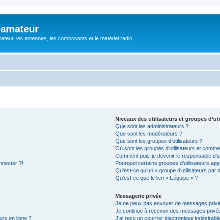
oamateur
ateur, les antennes, les composants et le matériel radio
Niveaux des utilisateurs et groupes d’uti
Que sont les administrateurs ?
Que sont les modérateurs ?
Que sont les groupes d’utilisateurs ?
Où sont les groupes d’utilisateurs et commen
Comment puis-je devenir le responsable d’un
nnecter ?!
Pourquoi certains groupes d’utilisateurs app
Qu’est-ce qu’un « groupe d’utilisateurs par 
Qu’est-ce que le lien « L’équipe » ?
Messagerie privée
Je ne peux pas envoyer de messages privé
Je continue à recevoir des messages privés 
urs en ligne ?
J’ai reçu un courrier électronique indésirabl