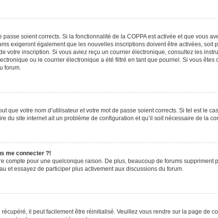
de passe soient corrects. Si la fonctionnalité de la COPPA est activée et que vous a
rums exigeront également que les nouvelles inscriptions doivent être activées, soit
 de votre inscription. Si vous aviez reçu un courrier électronique, consultez les ins
ronique ou le courrier électronique a été filtré en tant que pourriel. Si vous êtes
du forum.
t que votre nom d’utilisateur et votre mot de passe soient corrects. Si tel est le c
e du site internet ait un problème de configuration et qu’il soit nécessaire de la cor
lus me connecter ?!
tre compte pour une quelconque raison. De plus, beaucoup de forums suppriment pério
eau et essayez de participer plus activement aux discussions du forum.
écupéré, il peut facilement être réinitialisé. Veuillez vous rendre sur la page de 