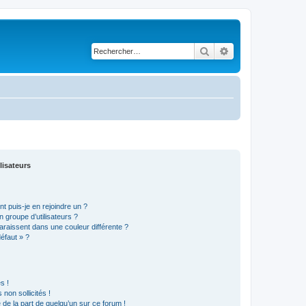
Rechercher
Recherche avancé
lisateurs
t puis-je en rejoindre un ?
 groupe d’utilisateurs ?
araissent dans une couleur différente ?
défaut » ?
s !
non sollicités !
e de la part de quelqu’un sur ce forum !