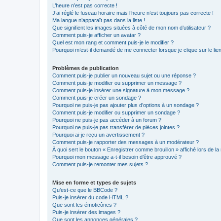
L’heure n’est pas correcte !
J’ai réglé le fuseau horaire mais l’heure n’est toujours pas correcte !
Ma langue n’apparaît pas dans la liste !
Que signifient les images situées à côté de mon nom d’utilisateur ?
Comment puis-je afficher un avatar ?
Quel est mon rang et comment puis-je le modifier ?
Pourquoi m’est-il demandé de me connecter lorsque je clique sur le lien 
Problèmes de publication
Comment puis-je publier un nouveau sujet ou une réponse ?
Comment puis-je modifier ou supprimer un message ?
Comment puis-je insérer une signature à mon message ?
Comment puis-je créer un sondage ?
Pourquoi ne puis-je pas ajouter plus d’options à un sondage ?
Comment puis-je modifier ou supprimer un sondage ?
Pourquoi ne puis-je pas accéder à un forum ?
Pourquoi ne puis-je pas transférer de pièces jointes ?
Pourquoi ai-je reçu un avertissement ?
Comment puis-je rapporter des messages à un modérateur ?
À quoi sert le bouton « Enregistrer comme brouillon » affiché lors de la 
Pourquoi mon message a-t-il besoin d’être approuvé ?
Comment puis-je remonter mes sujets ?
Mise en forme et types de sujets
Qu’est-ce que le BBCode ?
Puis-je insérer du code HTML ?
Que sont les émoticônes ?
Puis-je insérer des images ?
Que sont les annonces générales ?