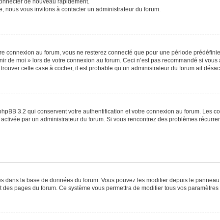
 connecter de nouveau rapidement.
e, nous vous invitons à contacter un administrateur du forum.
re connexion au forum, vous ne resterez connecté que pour une période prédéfinie. 
venir de moi » lors de votre connexion au forum. Ceci n’est pas recommandé si vo
à trouver cette case à cocher, il est probable qu’un administrateur du forum ait désact
phpBB 3.2 qui conservent votre authentification et votre connexion au forum. Les c
a été activée par un administrateur du forum. Si vous rencontrez des problèmes récu
ckés dans la base de données du forum. Vous pouvez les modifier depuis le panneau de
ut des pages du forum. Ce système vous permettra de modifier tous vos paramètres 