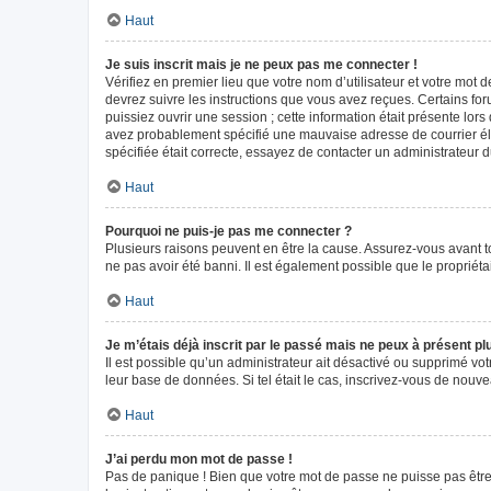
Haut
Je suis inscrit mais je ne peux pas me connecter !
Vérifiez en premier lieu que votre nom d’utilisateur et votre mot 
devrez suivre les instructions que vous avez reçues. Certains fo
puissiez ouvrir une session ; cette information était présente lors
avez probablement spécifié une mauvaise adresse de courrier élect
spécifiée était correcte, essayez de contacter un administrateur 
Haut
Pourquoi ne puis-je pas me connecter ?
Plusieurs raisons peuvent en être la cause. Assurez-vous avant tou
ne pas avoir été banni. Il est également possible que le propriétair
Haut
Je m’étais déjà inscrit par le passé mais ne peux à présent p
Il est possible qu’un administrateur ait désactivé ou supprimé vo
leur base de données. Si tel était le cas, inscrivez-vous de nouv
Haut
J’ai perdu mon mot de passe !
Pas de panique ! Bien que votre mot de passe ne puisse pas être r