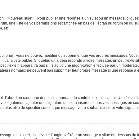
ton « Nouveau sujet ». Pour publier une réponse à un sujet ou un message, cliquez
orum, une liste de vos permissions est affichée en bas de l’écran du forum ou du s
, etc.
du forum, vous ne pouvez modifier ou supprimer que vos propres messages. Vous 
nitial ait été publié. Si quelqu’un a déjà répondu à votre message, un petit texte
 petit texte n’apparaîtra pas s’il s’agit d’une modification effectuée par un modérat
ilisateurs normaux ne peuvent pas supprimer leur propre message si une réponse a é
 d’abord en créer une depuis le panneau de contrôle de l’utilisateur. Une fois cr
 pouvez également ajouter une signature qui sera insérée à tous vos messages en c
 sera plus utile de spécifier sur chaque message votre souhait d’insérer votre signatur
sage d’un sujet, cliquez sur l’onglet « Créer un sondage » situé en-dessous du for