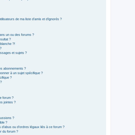
lisateurs de ma liste d’amis et d’ignorés ?
ans un ou des forums ?
sultat ?
blanche ?!
?
ssages et sujets ?
t les abonnements ?
onner à un sujet spécifique ?
ifique ?
 ?
ce forum ?
s jointes ?
cussions ?
ible ?
 d’abus ou d’ordres légaux liés à ce forum ?
r du forum ?