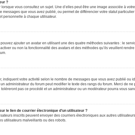
eur ?
 lorsque vous consultez un sujet. Une d’elles peut être une image associée à votr
de messages que vous avez publié, ou permet de différencier votre statut particulie
t personnelle à chaque utilisateur.
s pouvez ajouter un avatar en utilisant une des quatre méthodes suivantes : le servic
ctiver ou non la fonctionnalité des avatars et des méthodes qu’ils veuillent rendre 
rum.
, indiquent votre activité selon le nombre de messages que vous avez publié ou iden
l un administrateur du forum peut modifier le texte des rangs du forum. Merci de 
e toléreront pas ce procédé et un administrateur ou un modérateur pourra vous sa
 le lien de courrier électronique d’un utilisateur ?
utilisateurs inscrits peuvent envoyer des courriers électroniques aux autres utilisa
 utilisateurs malveillants ou des robots.