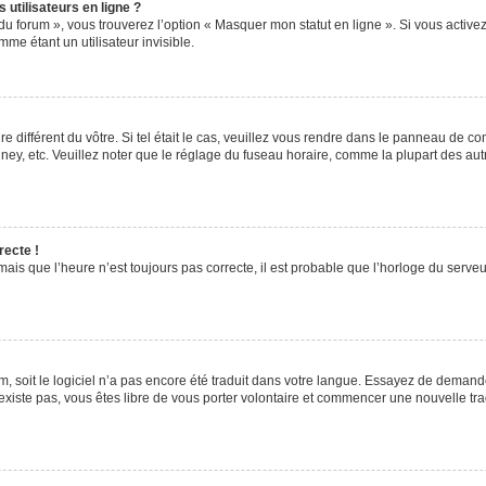
utilisateurs en ligne ?
du forum », vous trouverez l’option « Masquer mon statut en ligne ». Si vous activez
e étant un utilisateur invisible.
re différent du vôtre. Si tel était le cas, veuillez vous rendre dans le panneau de cont
, etc. Veuillez noter que le réglage du fuseau horaire, comme la plupart des autres
recte !
ais que l’heure n’est toujours pas correcte, il est probable que l’horloge du serveur
rum, soit le logiciel n’a pas encore été traduit dans votre langue. Essayez de demande
’existe pas, vous êtes libre de vous porter volontaire et commencer une nouvelle tra