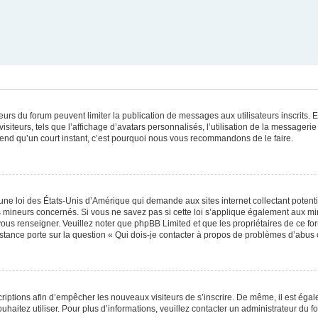
ateurs du forum peuvent limiter la publication de messages aux utilisateurs inscrits
iteurs, tels que l’affichage d’avatars personnalisés, l’utilisation de la messagerie 
 prend qu’un court instant, c’est pourquoi nous vous recommandons de le faire.
une loi des États-Unis d’Amérique qui demande aux sites internet collectant poten
 mineurs concernés. Si vous ne savez pas si cette loi s’applique également aux mi
 vous renseigner. Veuillez noter que phpBB Limited et que les propriétaires de ce 
istance porte sur la question « Qui dois-je contacter à propos de problèmes d’abus 
scriptions afin d’empêcher les nouveaux visiteurs de s’inscrire. De même, il est éga
souhaitez utiliser. Pour plus d’informations, veuillez contacter un administrateur du f