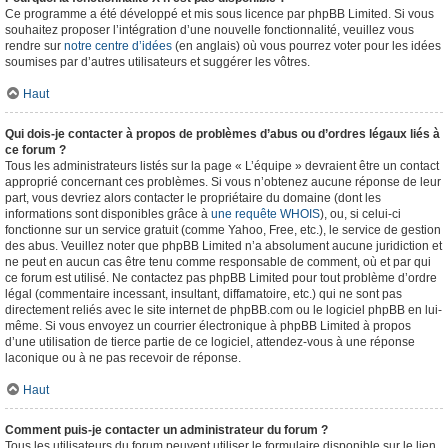
Ce programme a été développé et mis sous licence par phpBB Limited. Si vous
souhaitez proposer l’intégration d’une nouvelle fonctionnalité, veuillez vous
rendre sur
notre centre d’idées
(en anglais) où vous pourrez voter pour les idées
soumises par d’autres utilisateurs et suggérer les vôtres.
Haut
Qui dois-je contacter à propos de problèmes d’abus ou d’ordres légaux liés à
ce forum ?
Tous les administrateurs listés sur la page « L’équipe » devraient être un contact
approprié concernant ces problèmes. Si vous n’obtenez aucune réponse de leur
part, vous devriez alors contacter le propriétaire du domaine (dont les
informations sont disponibles grâce à
une requête WHOIS
), ou, si celui-ci
fonctionne sur un service gratuit (comme Yahoo, Free, etc.), le service de gestion
des abus. Veuillez noter que phpBB Limited n’a absolument aucune juridiction et
ne peut en aucun cas être tenu comme responsable de comment, où et par qui
ce forum est utilisé. Ne contactez pas phpBB Limited pour tout problème d’ordre
légal (commentaire incessant, insultant, diffamatoire, etc.) qui ne sont pas
directement reliés avec le site internet de phpBB.com ou le logiciel phpBB en lui-
même. Si vous envoyez un courrier électronique à phpBB Limited à propos
d’une utilisation de tierce partie de ce logiciel, attendez-vous à une réponse
laconique ou à ne pas recevoir de réponse.
Haut
Comment puis-je contacter un administrateur du forum ?
Tous les utilisateurs du forum peuvent utiliser le formulaire disponible sur le lien