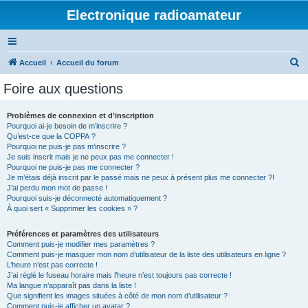
Electronique radioamateur
R
Accueil
Accueil du forum
e
Foire aux questions
c
h
Problèmes de connexion et d’inscription
Pourquoi ai-je besoin de m’inscrire ?
e
Qu’est-ce que la COPPA ?
r
Pourquoi ne puis-je pas m’inscrire ?
Je suis inscrit mais je ne peux pas me connecter !
c
Pourquoi ne puis-je pas me connecter ?
Je m’étais déjà inscrit par le passé mais ne peux à présent plus me connecter ?!
h
J’ai perdu mon mot de passe !
e
Pourquoi suis-je déconnecté automatiquement ?
À quoi sert « Supprimer les cookies » ?
r
Préférences et paramètres des utilisateurs
Comment puis-je modifier mes paramètres ?
Comment puis-je masquer mon nom d’utilisateur de la liste des utilisateurs en ligne ?
L’heure n’est pas correcte !
J’ai réglé le fuseau horaire mais l’heure n’est toujours pas correcte !
Ma langue n’apparaît pas dans la liste !
Que signifient les images situées à côté de mon nom d’utilisateur ?
Comment puis-je afficher un avatar ?