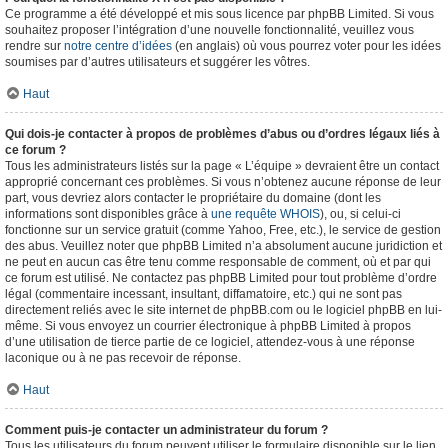
Ce programme a été développé et mis sous licence par phpBB Limited. Si vous
souhaitez proposer l’intégration d’une nouvelle fonctionnalité, veuillez vous
rendre sur
notre centre d’idées
(en anglais) où vous pourrez voter pour les idées
soumises par d’autres utilisateurs et suggérer les vôtres.
Haut
Qui dois-je contacter à propos de problèmes d’abus ou d’ordres légaux liés à
ce forum ?
Tous les administrateurs listés sur la page « L’équipe » devraient être un contact
approprié concernant ces problèmes. Si vous n’obtenez aucune réponse de leur
part, vous devriez alors contacter le propriétaire du domaine (dont les
informations sont disponibles grâce à
une requête WHOIS
), ou, si celui-ci
fonctionne sur un service gratuit (comme Yahoo, Free, etc.), le service de gestion
des abus. Veuillez noter que phpBB Limited n’a absolument aucune juridiction et
ne peut en aucun cas être tenu comme responsable de comment, où et par qui
ce forum est utilisé. Ne contactez pas phpBB Limited pour tout problème d’ordre
légal (commentaire incessant, insultant, diffamatoire, etc.) qui ne sont pas
directement reliés avec le site internet de phpBB.com ou le logiciel phpBB en lui-
même. Si vous envoyez un courrier électronique à phpBB Limited à propos
d’une utilisation de tierce partie de ce logiciel, attendez-vous à une réponse
laconique ou à ne pas recevoir de réponse.
Haut
Comment puis-je contacter un administrateur du forum ?
Tous les utilisateurs du forum peuvent utiliser le formulaire disponible sur le lien