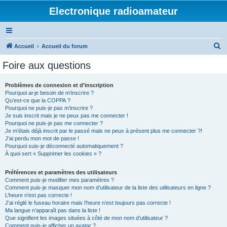
Electronique radioamateur
R
Accueil
Accueil du forum
e
Foire aux questions
c
h
Problèmes de connexion et d’inscription
Pourquoi ai-je besoin de m’inscrire ?
e
Qu’est-ce que la COPPA ?
r
Pourquoi ne puis-je pas m’inscrire ?
Je suis inscrit mais je ne peux pas me connecter !
c
Pourquoi ne puis-je pas me connecter ?
Je m’étais déjà inscrit par le passé mais ne peux à présent plus me connecter ?!
h
J’ai perdu mon mot de passe !
e
Pourquoi suis-je déconnecté automatiquement ?
À quoi sert « Supprimer les cookies » ?
r
Préférences et paramètres des utilisateurs
Comment puis-je modifier mes paramètres ?
Comment puis-je masquer mon nom d’utilisateur de la liste des utilisateurs en ligne ?
L’heure n’est pas correcte !
J’ai réglé le fuseau horaire mais l’heure n’est toujours pas correcte !
Ma langue n’apparaît pas dans la liste !
Que signifient les images situées à côté de mon nom d’utilisateur ?
Comment puis-je afficher un avatar ?