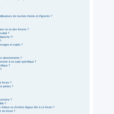
lisateurs de ma liste d’amis et d’ignorés ?
ans un ou des forums ?
sultat ?
blanche ?!
?
ssages et sujets ?
t les abonnements ?
onner à un sujet spécifique ?
ifique ?
 ?
ce forum ?
s jointes ?
cussions ?
ible ?
 d’abus ou d’ordres légaux liés à ce forum ?
r du forum ?