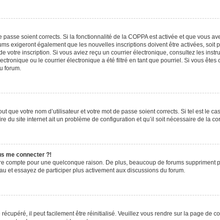
de passe soient corrects. Si la fonctionnalité de la COPPA est activée et que vous a
rums exigeront également que les nouvelles inscriptions doivent être activées, soit
 de votre inscription. Si vous aviez reçu un courrier électronique, consultez les ins
ronique ou le courrier électronique a été filtré en tant que pourriel. Si vous êtes
du forum.
t que votre nom d’utilisateur et votre mot de passe soient corrects. Si tel est le c
e du site internet ait un problème de configuration et qu’il soit nécessaire de la cor
lus me connecter ?!
tre compte pour une quelconque raison. De plus, beaucoup de forums suppriment pério
eau et essayez de participer plus activement aux discussions du forum.
écupéré, il peut facilement être réinitialisé. Veuillez vous rendre sur la page de 