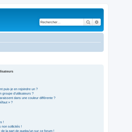
Rechercher
Recherche avancé
lisateurs
t puis-je en rejoindre un ?
 groupe d’utilisateurs ?
araissent dans une couleur différente ?
défaut » ?
s !
non sollicités !
e de la part de quelqu’un sur ce forum !