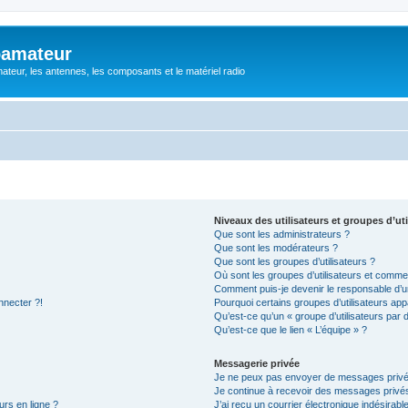
oamateur
ateur, les antennes, les composants et le matériel radio
Niveaux des utilisateurs et groupes d’uti
Que sont les administrateurs ?
Que sont les modérateurs ?
Que sont les groupes d’utilisateurs ?
Où sont les groupes d’utilisateurs et commen
Comment puis-je devenir le responsable d’un
nnecter ?!
Pourquoi certains groupes d’utilisateurs app
Qu’est-ce qu’un « groupe d’utilisateurs par 
Qu’est-ce que le lien « L’équipe » ?
Messagerie privée
Je ne peux pas envoyer de messages privé
Je continue à recevoir des messages privés 
urs en ligne ?
J’ai reçu un courrier électronique indésirabl