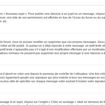
ton « Nouveau sujet ». Pour publier une réponse à un sujet ou un message, cliquez
orum, une liste de vos permissions est affichée en bas de l’écran du forum ou du s
, etc.
du forum, vous ne pouvez modifier ou supprimer que vos propres messages. Vous 
nitial ait été publié. Si quelqu’un a déjà répondu à votre message, un petit texte
 petit texte n’apparaîtra pas s’il s’agit d’une modification effectuée par un modérat
ilisateurs normaux ne peuvent pas supprimer leur propre message si une réponse a é
 d’abord en créer une depuis le panneau de contrôle de l’utilisateur. Une fois cr
 pouvez également ajouter une signature qui sera insérée à tous vos messages en c
 sera plus utile de spécifier sur chaque message votre souhait d’insérer votre signatur
sage d’un sujet, cliquez sur l’onglet « Créer un sondage » situé en-dessous du for