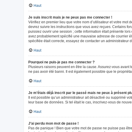
Haut
Je suis inscrit mais je ne peux pas me connecter !
Vérifiez en premier lieu que votre nom d’utilisateur et votre mot 
devrez suivre les instructions que vous avez reçues. Certains fo
puissiez ouvrir une session ; cette information était présente lors
avez probablement spécifié une mauvaise adresse de courrier élect
spécifiée était correcte, essayez de contacter un administrateur 
Haut
Pourquoi ne puis-je pas me connecter ?
Plusieurs raisons peuvent en être la cause. Assurez-vous avant tou
ne pas avoir été banni. Il est également possible que le propriétair
Haut
Je m’étais déjà inscrit par le passé mais ne peux à présent p
Il est possible qu’un administrateur ait désactivé ou supprimé vo
leur base de données. Si tel était le cas, inscrivez-vous de nouv
Haut
J’ai perdu mon mot de passe !
Pas de panique ! Bien que votre mot de passe ne puisse pas être r