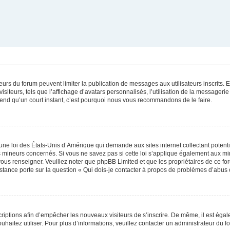
ateurs du forum peuvent limiter la publication de messages aux utilisateurs inscrits
iteurs, tels que l’affichage d’avatars personnalisés, l’utilisation de la messagerie 
 prend qu’un court instant, c’est pourquoi nous vous recommandons de le faire.
une loi des États-Unis d’Amérique qui demande aux sites internet collectant poten
 mineurs concernés. Si vous ne savez pas si cette loi s’applique également aux mi
 vous renseigner. Veuillez noter que phpBB Limited et que les propriétaires de ce 
istance porte sur la question « Qui dois-je contacter à propos de problèmes d’abus 
scriptions afin d’empêcher les nouveaux visiteurs de s’inscrire. De même, il est éga
souhaitez utiliser. Pour plus d’informations, veuillez contacter un administrateur du f