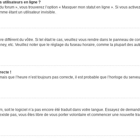
utilisateurs en ligne ?
du forum », vous trouverez l’option « Masquer mon statut en ligne ». Si vous activez
e étant un utilisateur invisible.
re différent du vôtre. Si tel était le cas, veuillez vous rendre dans le panneau de cont
, etc. Veuillez noter que le réglage du fuseau horaire, comme la plupart des autres
recte !
ais que l’heure n’est toujours pas correcte, il est probable que l’horloge du serveur
rum, soit le logiciel n’a pas encore été traduit dans votre langue. Essayez de demande
’existe pas, vous êtes libre de vous porter volontaire et commencer une nouvelle tra