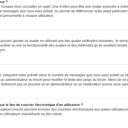
eur ?
 lorsque vous consultez un sujet. Une d’elles peut être une image associée à votr
de messages que vous avez publié, ou permet de différencier votre statut particulie
t personnelle à chaque utilisateur.
s pouvez ajouter un avatar en utilisant une des quatre méthodes suivantes : le servic
ctiver ou non la fonctionnalité des avatars et des méthodes qu’ils veuillent rendre 
rum.
, indiquent votre activité selon le nombre de messages que vous avez publié ou iden
l un administrateur du forum peut modifier le texte des rangs du forum. Merci de 
e toléreront pas ce procédé et un administrateur ou un modérateur pourra vous sa
 le lien de courrier électronique d’un utilisateur ?
utilisateurs inscrits peuvent envoyer des courriers électroniques aux autres utilisa
 utilisateurs malveillants ou des robots.