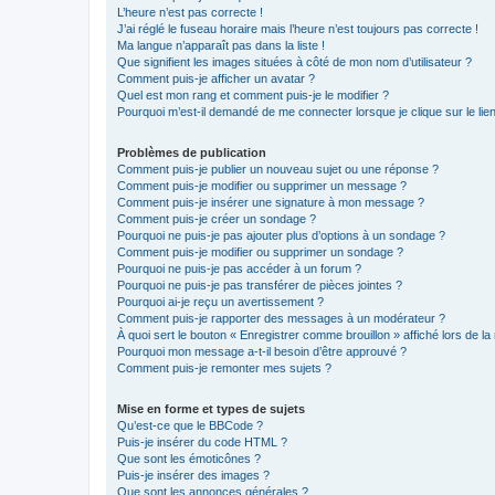
L’heure n’est pas correcte !
J’ai réglé le fuseau horaire mais l’heure n’est toujours pas correcte !
Ma langue n’apparaît pas dans la liste !
Que signifient les images situées à côté de mon nom d’utilisateur ?
Comment puis-je afficher un avatar ?
Quel est mon rang et comment puis-je le modifier ?
Pourquoi m’est-il demandé de me connecter lorsque je clique sur le lien 
Problèmes de publication
Comment puis-je publier un nouveau sujet ou une réponse ?
Comment puis-je modifier ou supprimer un message ?
Comment puis-je insérer une signature à mon message ?
Comment puis-je créer un sondage ?
Pourquoi ne puis-je pas ajouter plus d’options à un sondage ?
Comment puis-je modifier ou supprimer un sondage ?
Pourquoi ne puis-je pas accéder à un forum ?
Pourquoi ne puis-je pas transférer de pièces jointes ?
Pourquoi ai-je reçu un avertissement ?
Comment puis-je rapporter des messages à un modérateur ?
À quoi sert le bouton « Enregistrer comme brouillon » affiché lors de la 
Pourquoi mon message a-t-il besoin d’être approuvé ?
Comment puis-je remonter mes sujets ?
Mise en forme et types de sujets
Qu’est-ce que le BBCode ?
Puis-je insérer du code HTML ?
Que sont les émoticônes ?
Puis-je insérer des images ?
Que sont les annonces générales ?