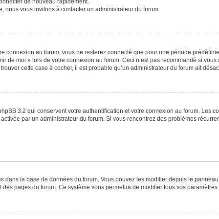
 connecter de nouveau rapidement.
e, nous vous invitons à contacter un administrateur du forum.
re connexion au forum, vous ne resterez connecté que pour une période prédéfinie. 
venir de moi » lors de votre connexion au forum. Ceci n’est pas recommandé si vo
à trouver cette case à cocher, il est probable qu’un administrateur du forum ait désact
phpBB 3.2 qui conservent votre authentification et votre connexion au forum. Les c
a été activée par un administrateur du forum. Si vous rencontrez des problèmes récu
ckés dans la base de données du forum. Vous pouvez les modifier depuis le panneau de
ut des pages du forum. Ce système vous permettra de modifier tous vos paramètres 