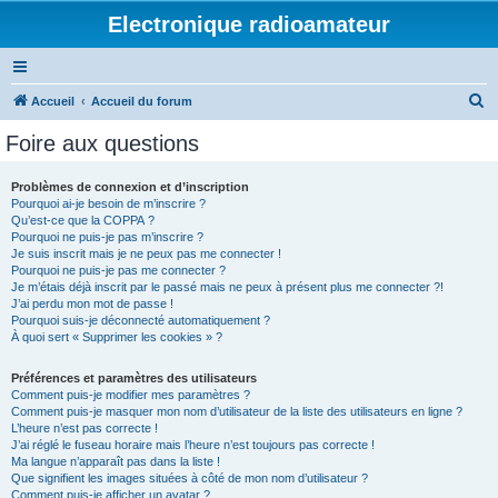
Electronique radioamateur
R
Accueil
Accueil du forum
e
Foire aux questions
c
h
Problèmes de connexion et d’inscription
Pourquoi ai-je besoin de m’inscrire ?
e
Qu’est-ce que la COPPA ?
r
Pourquoi ne puis-je pas m’inscrire ?
Je suis inscrit mais je ne peux pas me connecter !
c
Pourquoi ne puis-je pas me connecter ?
Je m’étais déjà inscrit par le passé mais ne peux à présent plus me connecter ?!
h
J’ai perdu mon mot de passe !
e
Pourquoi suis-je déconnecté automatiquement ?
À quoi sert « Supprimer les cookies » ?
r
Préférences et paramètres des utilisateurs
Comment puis-je modifier mes paramètres ?
Comment puis-je masquer mon nom d’utilisateur de la liste des utilisateurs en ligne ?
L’heure n’est pas correcte !
J’ai réglé le fuseau horaire mais l’heure n’est toujours pas correcte !
Ma langue n’apparaît pas dans la liste !
Que signifient les images situées à côté de mon nom d’utilisateur ?
Comment puis-je afficher un avatar ?