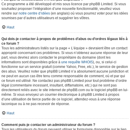
Ce programme a été développé et mis sous licence par phpBB Limited. Si vous
souhaitez proposer l’intégration d’une nouvelle fonctionnalité, veuillez vous
rendre sur
notre centre d’idées
(en anglais) où vous pourrez voter pour les idées
soumises par d’autres utilisateurs et suggérer les vôtres.
Haut
Qui dois-je contacter à propos de problèmes d’abus ou d’ordres légaux liés à
ce forum ?
Tous les administrateurs listés sur la page « L’équipe » devraient être un contact
approprié concernant ces problèmes. Si vous n’obtenez aucune réponse de leur
part, vous devriez alors contacter le propriétaire du domaine (dont les
informations sont disponibles grâce à
une requête WHOIS
), ou, si celui-ci
fonctionne sur un service gratuit (comme Yahoo, Free, etc.), le service de gestion
des abus. Veuillez noter que phpBB Limited n’a absolument aucune juridiction et
ne peut en aucun cas être tenu comme responsable de comment, où et par qui
ce forum est utilisé. Ne contactez pas phpBB Limited pour tout problème d’ordre
légal (commentaire incessant, insultant, diffamatoire, etc.) qui ne sont pas
directement reliés avec le site internet de phpBB.com ou le logiciel phpBB en lui-
même. Si vous envoyez un courrier électronique à phpBB Limited à propos
d’une utilisation de tierce partie de ce logiciel, attendez-vous à une réponse
laconique ou à ne pas recevoir de réponse.
Haut
Comment puis-je contacter un administrateur du forum ?
Tous les utilisateurs du forum peuvent utiliser le formulaire disponible sur le lien