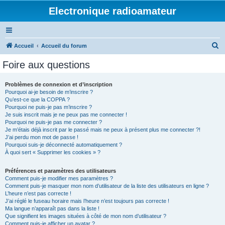
Electronique radioamateur
R
Accueil
Accueil du forum
e
Foire aux questions
c
h
Problèmes de connexion et d’inscription
Pourquoi ai-je besoin de m’inscrire ?
e
Qu’est-ce que la COPPA ?
r
Pourquoi ne puis-je pas m’inscrire ?
Je suis inscrit mais je ne peux pas me connecter !
c
Pourquoi ne puis-je pas me connecter ?
Je m’étais déjà inscrit par le passé mais ne peux à présent plus me connecter ?!
h
J’ai perdu mon mot de passe !
e
Pourquoi suis-je déconnecté automatiquement ?
À quoi sert « Supprimer les cookies » ?
r
Préférences et paramètres des utilisateurs
Comment puis-je modifier mes paramètres ?
Comment puis-je masquer mon nom d’utilisateur de la liste des utilisateurs en ligne ?
L’heure n’est pas correcte !
J’ai réglé le fuseau horaire mais l’heure n’est toujours pas correcte !
Ma langue n’apparaît pas dans la liste !
Que signifient les images situées à côté de mon nom d’utilisateur ?
Comment puis-je afficher un avatar ?