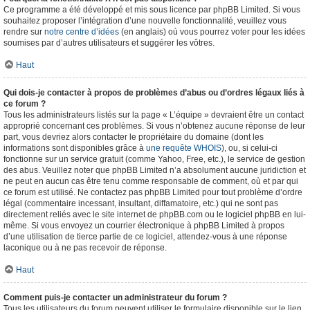
Ce programme a été développé et mis sous licence par phpBB Limited. Si vous
souhaitez proposer l’intégration d’une nouvelle fonctionnalité, veuillez vous
rendre sur
notre centre d’idées
(en anglais) où vous pourrez voter pour les idées
soumises par d’autres utilisateurs et suggérer les vôtres.
Haut
Qui dois-je contacter à propos de problèmes d’abus ou d’ordres légaux liés à
ce forum ?
Tous les administrateurs listés sur la page « L’équipe » devraient être un contact
approprié concernant ces problèmes. Si vous n’obtenez aucune réponse de leur
part, vous devriez alors contacter le propriétaire du domaine (dont les
informations sont disponibles grâce à
une requête WHOIS
), ou, si celui-ci
fonctionne sur un service gratuit (comme Yahoo, Free, etc.), le service de gestion
des abus. Veuillez noter que phpBB Limited n’a absolument aucune juridiction et
ne peut en aucun cas être tenu comme responsable de comment, où et par qui
ce forum est utilisé. Ne contactez pas phpBB Limited pour tout problème d’ordre
légal (commentaire incessant, insultant, diffamatoire, etc.) qui ne sont pas
directement reliés avec le site internet de phpBB.com ou le logiciel phpBB en lui-
même. Si vous envoyez un courrier électronique à phpBB Limited à propos
d’une utilisation de tierce partie de ce logiciel, attendez-vous à une réponse
laconique ou à ne pas recevoir de réponse.
Haut
Comment puis-je contacter un administrateur du forum ?
Tous les utilisateurs du forum peuvent utiliser le formulaire disponible sur le lien