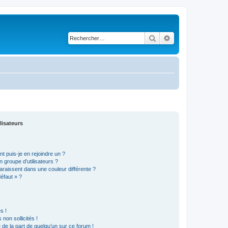
Rechercher
Recherche avancé
lisateurs
t puis-je en rejoindre un ?
 groupe d’utilisateurs ?
araissent dans une couleur différente ?
défaut » ?
s !
non sollicités !
e de la part de quelqu’un sur ce forum !