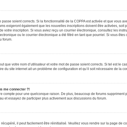
de passe soient corrects. Si la fonctionnalité de la COPPA est activée et que vous a
rums exigeront également que les nouvelles inscriptions doivent être activées, soit
 de votre inscription. Si vous aviez reçu un courrier électronique, consultez les ins
ronique ou le courrier électronique a été filtré en tant que pourriel. Si vous êtes
du forum.
t que votre nom d’utilisateur et votre mot de passe soient corrects. Si tel est le c
e du site internet ait un problème de configuration et qu’il soit nécessaire de la cor
lus me connecter ?!
tre compte pour une quelconque raison. De plus, beaucoup de forums suppriment pério
eau et essayez de participer plus activement aux discussions du forum.
écupéré, il peut facilement être réinitialisé. Veuillez vous rendre sur la page de 