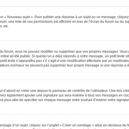
ton « Nouveau sujet ». Pour publier une réponse à un sujet ou un message, cliquez
orum, une liste de vos permissions est affichée en bas de l’écran du forum ou du s
, etc.
du forum, vous ne pouvez modifier ou supprimer que vos propres messages. Vous 
nitial ait été publié. Si quelqu’un a déjà répondu à votre message, un petit texte
 petit texte n’apparaîtra pas s’il s’agit d’une modification effectuée par un modérat
ilisateurs normaux ne peuvent pas supprimer leur propre message si une réponse a é
 d’abord en créer une depuis le panneau de contrôle de l’utilisateur. Une fois cr
 pouvez également ajouter une signature qui sera insérée à tous vos messages en c
 sera plus utile de spécifier sur chaque message votre souhait d’insérer votre signatur
sage d’un sujet, cliquez sur l’onglet « Créer un sondage » situé en-dessous du for