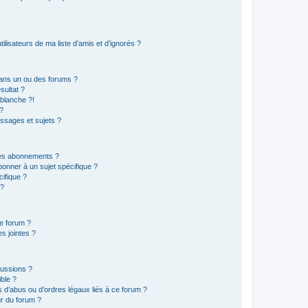
lisateurs de ma liste d’amis et d’ignorés ?
ans un ou des forums ?
sultat ?
blanche ?!
?
ssages et sujets ?
t les abonnements ?
onner à un sujet spécifique ?
ifique ?
 ?
ce forum ?
s jointes ?
cussions ?
ible ?
 d’abus ou d’ordres légaux liés à ce forum ?
r du forum ?