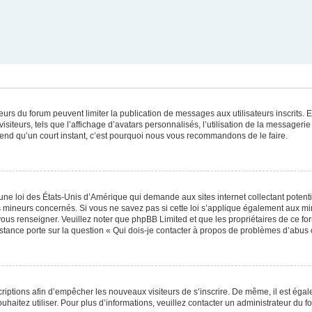
ateurs du forum peuvent limiter la publication de messages aux utilisateurs inscrits
iteurs, tels que l’affichage d’avatars personnalisés, l’utilisation de la messagerie 
 prend qu’un court instant, c’est pourquoi nous vous recommandons de le faire.
une loi des États-Unis d’Amérique qui demande aux sites internet collectant poten
 mineurs concernés. Si vous ne savez pas si cette loi s’applique également aux mi
 vous renseigner. Veuillez noter que phpBB Limited et que les propriétaires de ce 
istance porte sur la question « Qui dois-je contacter à propos de problèmes d’abus 
scriptions afin d’empêcher les nouveaux visiteurs de s’inscrire. De même, il est éga
souhaitez utiliser. Pour plus d’informations, veuillez contacter un administrateur du f