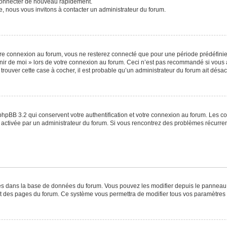
 connecter de nouveau rapidement.
e, nous vous invitons à contacter un administrateur du forum.
re connexion au forum, vous ne resterez connecté que pour une période prédéfinie. 
venir de moi » lors de votre connexion au forum. Ceci n’est pas recommandé si vo
à trouver cette case à cocher, il est probable qu’un administrateur du forum ait désact
phpBB 3.2 qui conservent votre authentification et votre connexion au forum. Les c
a été activée par un administrateur du forum. Si vous rencontrez des problèmes récu
ckés dans la base de données du forum. Vous pouvez les modifier depuis le panneau de
ut des pages du forum. Ce système vous permettra de modifier tous vos paramètres 