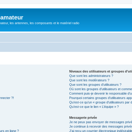
oamateur
ateur, les antennes, les composants et le matériel radio
Niveaux des utilisateurs et groupes d’uti
Que sont les administrateurs ?
Que sont les modérateurs ?
Que sont les groupes d’utilisateurs ?
Où sont les groupes d’utilisateurs et commen
Comment puis-je devenir le responsable d’un
nnecter ?!
Pourquoi certains groupes d’utilisateurs app
Qu’est-ce qu’un « groupe d’utilisateurs par 
Qu’est-ce que le lien « L’équipe » ?
Messagerie privée
Je ne peux pas envoyer de messages privé
Je continue à recevoir des messages privés 
urs en ligne ?
J’ai reçu un courrier électronique indésirabl