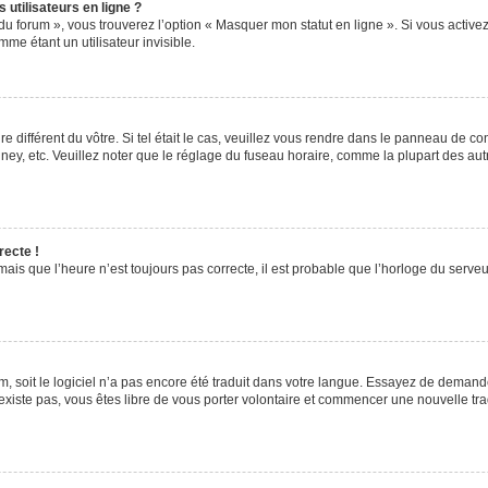
utilisateurs en ligne ?
du forum », vous trouverez l’option « Masquer mon statut en ligne ». Si vous activez
e étant un utilisateur invisible.
re différent du vôtre. Si tel était le cas, veuillez vous rendre dans le panneau de cont
, etc. Veuillez noter que le réglage du fuseau horaire, comme la plupart des autres
recte !
ais que l’heure n’est toujours pas correcte, il est probable que l’horloge du serveur
rum, soit le logiciel n’a pas encore été traduit dans votre langue. Essayez de demande
’existe pas, vous êtes libre de vous porter volontaire et commencer une nouvelle tra