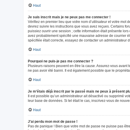
Haut
Je suis inscrit mais je ne peux pas me connecter !
Vérifiez en premier lieu que votre nom d’utilisateur et votre mot 
devrez suivre les instructions que vous avez reçues. Certains fo
puissiez ouvrir une session ; cette information était présente lors
avez probablement spécifié une mauvaise adresse de courrier élect
spécifiée était correcte, essayez de contacter un administrateur 
Haut
Pourquoi ne puis-je pas me connecter ?
Plusieurs raisons peuvent en être la cause. Assurez-vous avant tou
ne pas avoir été banni. Il est également possible que le propriétair
Haut
Je m’étais déjà inscrit par le passé mais ne peux à présent p
Il est possible qu’un administrateur ait désactivé ou supprimé vo
leur base de données. Si tel était le cas, inscrivez-vous de nouv
Haut
J’ai perdu mon mot de passe !
Pas de panique ! Bien que votre mot de passe ne puisse pas être r