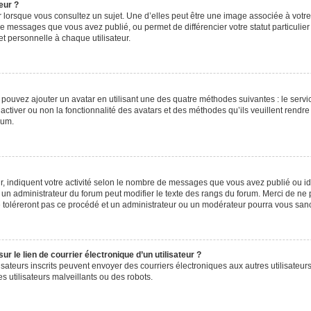
eur ?
 lorsque vous consultez un sujet. Une d’elles peut être une image associée à votr
de messages que vous avez publié, ou permet de différencier votre statut particulie
t personnelle à chaque utilisateur.
s pouvez ajouter un avatar en utilisant une des quatre méthodes suivantes : le servic
ctiver ou non la fonctionnalité des avatars et des méthodes qu’ils veuillent rendre 
rum.
, indiquent votre activité selon le nombre de messages que vous avez publié ou iden
l un administrateur du forum peut modifier le texte des rangs du forum. Merci de 
e toléreront pas ce procédé et un administrateur ou un modérateur pourra vous sa
 le lien de courrier électronique d’un utilisateur ?
utilisateurs inscrits peuvent envoyer des courriers électroniques aux autres utilisa
 utilisateurs malveillants ou des robots.