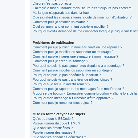
L’heure n’est pas correcte !
J’ai réglé le fuseau horaire mais l’heure n’est toujours pas correcte !
Ma langue n’apparaît pas dans la liste !
Que signifient les images situées à côté de mon nom d’utilisateur ?
Comment puis-je afficher un avatar ?
Quel est mon rang et comment puis-je le modifier ?
Pourquoi m’est-il demandé de me connecter lorsque je clique sur le lien 
Problèmes de publication
Comment puis-je publier un nouveau sujet ou une réponse ?
Comment puis-je modifier ou supprimer un message ?
Comment puis-je insérer une signature à mon message ?
Comment puis-je créer un sondage ?
Pourquoi ne puis-je pas ajouter plus d’options à un sondage ?
Comment puis-je modifier ou supprimer un sondage ?
Pourquoi ne puis-je pas accéder à un forum ?
Pourquoi ne puis-je pas transférer de pièces jointes ?
Pourquoi ai-je reçu un avertissement ?
Comment puis-je rapporter des messages à un modérateur ?
À quoi sert le bouton « Enregistrer comme brouillon » affiché lors de la 
Pourquoi mon message a-t-il besoin d’être approuvé ?
Comment puis-je remonter mes sujets ?
Mise en forme et types de sujets
Qu’est-ce que le BBCode ?
Puis-je insérer du code HTML ?
Que sont les émoticônes ?
Puis-je insérer des images ?
Que sont les annonces générales ?