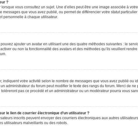
eur ?
 lorsque vous consultez un sujet. Une d’elles peut être une image associée à votr
de messages que vous avez publié, ou permet de différencier votre statut particulie
t personnelle à chaque utilisateur.
s pouvez ajouter un avatar en utilisant une des quatre méthodes suivantes : le servic
ctiver ou non la fonctionnalité des avatars et des méthodes qu’ils veuillent rendre 
rum.
, indiquent votre activité selon le nombre de messages que vous avez publié ou iden
l un administrateur du forum peut modifier le texte des rangs du forum. Merci de 
e toléreront pas ce procédé et un administrateur ou un modérateur pourra vous sa
 le lien de courrier électronique d’un utilisateur ?
utilisateurs inscrits peuvent envoyer des courriers électroniques aux autres utilisa
 utilisateurs malveillants ou des robots.