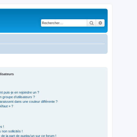
Rechercher
Recherche avancé
lisateurs
t puis-je en rejoindre un ?
 groupe d’utilisateurs ?
araissent dans une couleur différente ?
défaut » ?
s !
non sollicités !
e de la part de quelqu’un sur ce forum !