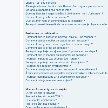
L’heure n’est pas correcte !
J’ai réglé le fuseau horaire mais l’heure n’est toujours pas correcte !
Ma langue n’apparaît pas dans la liste !
Que signifient les images situées à côté de mon nom d’utilisateur ?
Comment puis-je afficher un avatar ?
Quel est mon rang et comment puis-je le modifier ?
Pourquoi m’est-il demandé de me connecter lorsque je clique sur le lien 
Problèmes de publication
Comment puis-je publier un nouveau sujet ou une réponse ?
Comment puis-je modifier ou supprimer un message ?
Comment puis-je insérer une signature à mon message ?
Comment puis-je créer un sondage ?
Pourquoi ne puis-je pas ajouter plus d’options à un sondage ?
Comment puis-je modifier ou supprimer un sondage ?
Pourquoi ne puis-je pas accéder à un forum ?
Pourquoi ne puis-je pas transférer de pièces jointes ?
Pourquoi ai-je reçu un avertissement ?
Comment puis-je rapporter des messages à un modérateur ?
À quoi sert le bouton « Enregistrer comme brouillon » affiché lors de la 
Pourquoi mon message a-t-il besoin d’être approuvé ?
Comment puis-je remonter mes sujets ?
Mise en forme et types de sujets
Qu’est-ce que le BBCode ?
Puis-je insérer du code HTML ?
Que sont les émoticônes ?
Puis-je insérer des images ?
Que sont les annonces générales ?