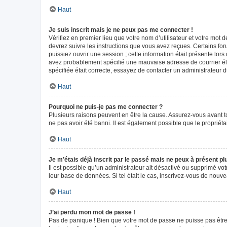
Haut
Je suis inscrit mais je ne peux pas me connecter !
Vérifiez en premier lieu que votre nom d’utilisateur et votre mot 
devrez suivre les instructions que vous avez reçues. Certains fo
puissiez ouvrir une session ; cette information était présente lors
avez probablement spécifié une mauvaise adresse de courrier élect
spécifiée était correcte, essayez de contacter un administrateur 
Haut
Pourquoi ne puis-je pas me connecter ?
Plusieurs raisons peuvent en être la cause. Assurez-vous avant tou
ne pas avoir été banni. Il est également possible que le propriétair
Haut
Je m’étais déjà inscrit par le passé mais ne peux à présent p
Il est possible qu’un administrateur ait désactivé ou supprimé vo
leur base de données. Si tel était le cas, inscrivez-vous de nouv
Haut
J’ai perdu mon mot de passe !
Pas de panique ! Bien que votre mot de passe ne puisse pas être r