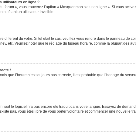
utilisateurs en ligne ?
du forum », vous trouverez l’option « Masquer mon statut en ligne ». Si vous activez
e étant un utilisateur invisible.
re différent du vôtre. Si tel était le cas, veuillez vous rendre dans le panneau de cont
, etc. Veuillez noter que le réglage du fuseau horaire, comme la plupart des autres
recte !
ais que l’heure n’est toujours pas correcte, il est probable que l’horloge du serveur
rum, soit le logiciel n’a pas encore été traduit dans votre langue. Essayez de demande
’existe pas, vous êtes libre de vous porter volontaire et commencer une nouvelle tra