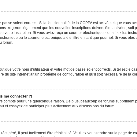
de passe soient corrects. Si la fonctionnalité de la COPPA est activée et que vous a
rums exigeront également que les nouvelles inscriptions doivent être activées, soit
 de votre inscription. Si vous aviez reçu un courrier électronique, consultez les ins
ronique ou le courrier électronique a été filtré en tant que pourriel. Si vous êtes
du forum.
t que votre nom d’utilisateur et votre mot de passe soient corrects. Si tel est le c
e du site internet ait un problème de configuration et qu’il soit nécessaire de la cor
lus me connecter ?!
tre compte pour une quelconque raison. De plus, beaucoup de forums suppriment pério
eau et essayez de participer plus activement aux discussions du forum.
écupéré, il peut facilement être réinitialisé. Veuillez vous rendre sur la page de 