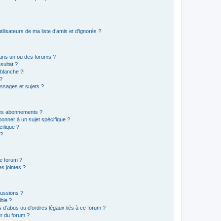
lisateurs de ma liste d’amis et d’ignorés ?
ans un ou des forums ?
sultat ?
blanche ?!
?
ssages et sujets ?
t les abonnements ?
onner à un sujet spécifique ?
ifique ?
 ?
ce forum ?
s jointes ?
cussions ?
ible ?
 d’abus ou d’ordres légaux liés à ce forum ?
r du forum ?