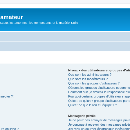
oamateur
ateur, les antennes, les composants et le matériel radio
Niveaux des utilisateurs et groupes d’uti
Que sont les administrateurs ?
Que sont les modérateurs ?
Que sont les groupes d’utilisateurs ?
Où sont les groupes d’utilisateurs et commen
Comment puis-je devenir le responsable d’un
nnecter ?!
Pourquoi certains groupes d’utilisateurs app
Qu’est-ce qu’un « groupe d’utilisateurs par 
Qu’est-ce que le lien « L’équipe » ?
Messagerie privée
Je ne peux pas envoyer de messages privé
Je continue à recevoir des messages privés 
urs en ligne ?
J’ai reçu un courrier électronique indésirabl