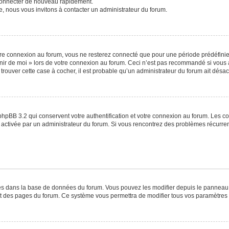
 connecter de nouveau rapidement.
e, nous vous invitons à contacter un administrateur du forum.
re connexion au forum, vous ne resterez connecté que pour une période prédéfinie. 
venir de moi » lors de votre connexion au forum. Ceci n’est pas recommandé si vo
à trouver cette case à cocher, il est probable qu’un administrateur du forum ait désact
phpBB 3.2 qui conservent votre authentification et votre connexion au forum. Les c
a été activée par un administrateur du forum. Si vous rencontrez des problèmes récu
ckés dans la base de données du forum. Vous pouvez les modifier depuis le panneau de
ut des pages du forum. Ce système vous permettra de modifier tous vos paramètres 