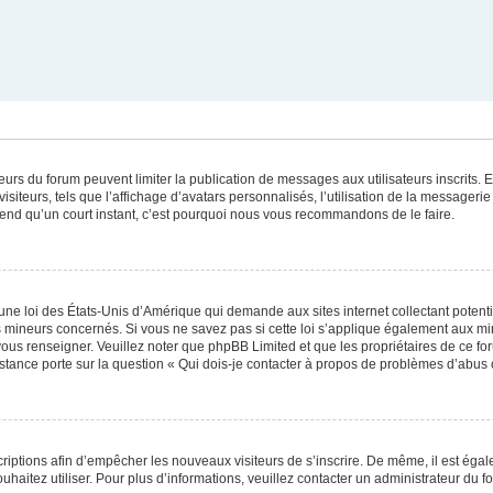
ateurs du forum peuvent limiter la publication de messages aux utilisateurs inscrits
iteurs, tels que l’affichage d’avatars personnalisés, l’utilisation de la messagerie 
 prend qu’un court instant, c’est pourquoi nous vous recommandons de le faire.
une loi des États-Unis d’Amérique qui demande aux sites internet collectant poten
 mineurs concernés. Si vous ne savez pas si cette loi s’applique également aux mi
 vous renseigner. Veuillez noter que phpBB Limited et que les propriétaires de ce 
istance porte sur la question « Qui dois-je contacter à propos de problèmes d’abus 
scriptions afin d’empêcher les nouveaux visiteurs de s’inscrire. De même, il est éga
souhaitez utiliser. Pour plus d’informations, veuillez contacter un administrateur du f