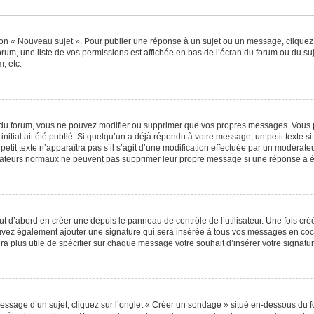
ton « Nouveau sujet ». Pour publier une réponse à un sujet ou un message, cliquez
orum, une liste de vos permissions est affichée en bas de l’écran du forum ou du s
, etc.
du forum, vous ne pouvez modifier ou supprimer que vos propres messages. Vous 
nitial ait été publié. Si quelqu’un a déjà répondu à votre message, un petit texte
 petit texte n’apparaîtra pas s’il s’agit d’une modification effectuée par un modérat
ilisateurs normaux ne peuvent pas supprimer leur propre message si une réponse a é
 d’abord en créer une depuis le panneau de contrôle de l’utilisateur. Une fois cr
 pouvez également ajouter une signature qui sera insérée à tous vos messages en c
 sera plus utile de spécifier sur chaque message votre souhait d’insérer votre signatur
sage d’un sujet, cliquez sur l’onglet « Créer un sondage » situé en-dessous du for