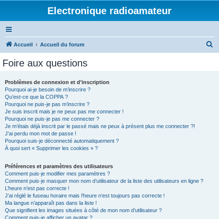
Electronique radioamateur
R
Accueil
Accueil du forum
e
Foire aux questions
c
h
Problèmes de connexion et d’inscription
Pourquoi ai-je besoin de m’inscrire ?
e
Qu’est-ce que la COPPA ?
r
Pourquoi ne puis-je pas m’inscrire ?
Je suis inscrit mais je ne peux pas me connecter !
c
Pourquoi ne puis-je pas me connecter ?
Je m’étais déjà inscrit par le passé mais ne peux à présent plus me connecter ?!
h
J’ai perdu mon mot de passe !
e
Pourquoi suis-je déconnecté automatiquement ?
À quoi sert « Supprimer les cookies » ?
r
Préférences et paramètres des utilisateurs
Comment puis-je modifier mes paramètres ?
Comment puis-je masquer mon nom d’utilisateur de la liste des utilisateurs en ligne ?
L’heure n’est pas correcte !
J’ai réglé le fuseau horaire mais l’heure n’est toujours pas correcte !
Ma langue n’apparaît pas dans la liste !
Que signifient les images situées à côté de mon nom d’utilisateur ?
Comment puis-je afficher un avatar ?