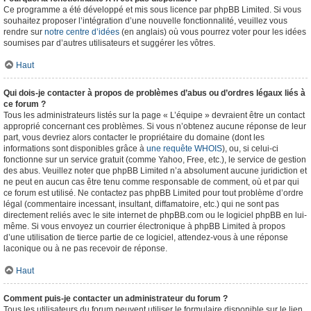
Ce programme a été développé et mis sous licence par phpBB Limited. Si vous
souhaitez proposer l’intégration d’une nouvelle fonctionnalité, veuillez vous
rendre sur
notre centre d’idées
(en anglais) où vous pourrez voter pour les idées
soumises par d’autres utilisateurs et suggérer les vôtres.
Haut
Qui dois-je contacter à propos de problèmes d’abus ou d’ordres légaux liés à
ce forum ?
Tous les administrateurs listés sur la page « L’équipe » devraient être un contact
approprié concernant ces problèmes. Si vous n’obtenez aucune réponse de leur
part, vous devriez alors contacter le propriétaire du domaine (dont les
informations sont disponibles grâce à
une requête WHOIS
), ou, si celui-ci
fonctionne sur un service gratuit (comme Yahoo, Free, etc.), le service de gestion
des abus. Veuillez noter que phpBB Limited n’a absolument aucune juridiction et
ne peut en aucun cas être tenu comme responsable de comment, où et par qui
ce forum est utilisé. Ne contactez pas phpBB Limited pour tout problème d’ordre
légal (commentaire incessant, insultant, diffamatoire, etc.) qui ne sont pas
directement reliés avec le site internet de phpBB.com ou le logiciel phpBB en lui-
même. Si vous envoyez un courrier électronique à phpBB Limited à propos
d’une utilisation de tierce partie de ce logiciel, attendez-vous à une réponse
laconique ou à ne pas recevoir de réponse.
Haut
Comment puis-je contacter un administrateur du forum ?
Tous les utilisateurs du forum peuvent utiliser le formulaire disponible sur le lien