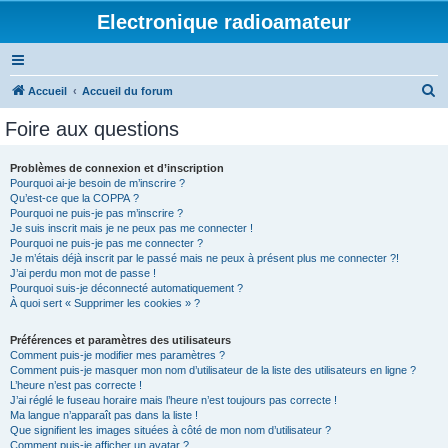
Electronique radioamateur
R
Accueil
Accueil du forum
e
Foire aux questions
c
h
Problèmes de connexion et d’inscription
Pourquoi ai-je besoin de m’inscrire ?
e
Qu’est-ce que la COPPA ?
r
Pourquoi ne puis-je pas m’inscrire ?
Je suis inscrit mais je ne peux pas me connecter !
c
Pourquoi ne puis-je pas me connecter ?
Je m’étais déjà inscrit par le passé mais ne peux à présent plus me connecter ?!
h
J’ai perdu mon mot de passe !
e
Pourquoi suis-je déconnecté automatiquement ?
À quoi sert « Supprimer les cookies » ?
r
Préférences et paramètres des utilisateurs
Comment puis-je modifier mes paramètres ?
Comment puis-je masquer mon nom d’utilisateur de la liste des utilisateurs en ligne ?
L’heure n’est pas correcte !
J’ai réglé le fuseau horaire mais l’heure n’est toujours pas correcte !
Ma langue n’apparaît pas dans la liste !
Que signifient les images situées à côté de mon nom d’utilisateur ?
Comment puis-je afficher un avatar ?