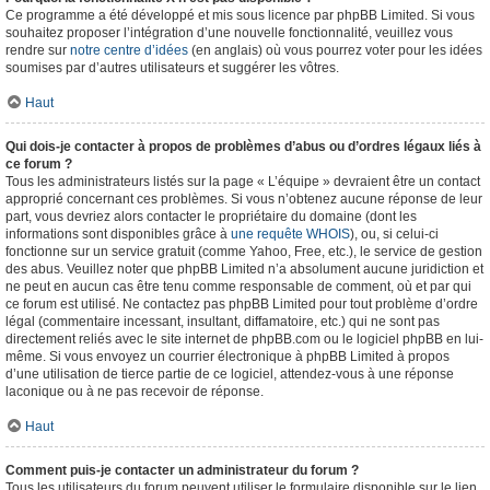
Ce programme a été développé et mis sous licence par phpBB Limited. Si vous
souhaitez proposer l’intégration d’une nouvelle fonctionnalité, veuillez vous
rendre sur
notre centre d’idées
(en anglais) où vous pourrez voter pour les idées
soumises par d’autres utilisateurs et suggérer les vôtres.
Haut
Qui dois-je contacter à propos de problèmes d’abus ou d’ordres légaux liés à
ce forum ?
Tous les administrateurs listés sur la page « L’équipe » devraient être un contact
approprié concernant ces problèmes. Si vous n’obtenez aucune réponse de leur
part, vous devriez alors contacter le propriétaire du domaine (dont les
informations sont disponibles grâce à
une requête WHOIS
), ou, si celui-ci
fonctionne sur un service gratuit (comme Yahoo, Free, etc.), le service de gestion
des abus. Veuillez noter que phpBB Limited n’a absolument aucune juridiction et
ne peut en aucun cas être tenu comme responsable de comment, où et par qui
ce forum est utilisé. Ne contactez pas phpBB Limited pour tout problème d’ordre
légal (commentaire incessant, insultant, diffamatoire, etc.) qui ne sont pas
directement reliés avec le site internet de phpBB.com ou le logiciel phpBB en lui-
même. Si vous envoyez un courrier électronique à phpBB Limited à propos
d’une utilisation de tierce partie de ce logiciel, attendez-vous à une réponse
laconique ou à ne pas recevoir de réponse.
Haut
Comment puis-je contacter un administrateur du forum ?
Tous les utilisateurs du forum peuvent utiliser le formulaire disponible sur le lien