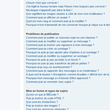
L’heure n’est pas correcte !
J’ai réglé le fuseau horaire mais l’heure n’est toujours pas correcte !
Ma langue n’apparaît pas dans la liste !
Que signifient les images situées à côté de mon nom d’utilisateur ?
Comment puis-je afficher un avatar ?
Quel est mon rang et comment puis-je le modifier ?
Pourquoi m’est-il demandé de me connecter lorsque je clique sur le lien 
Problèmes de publication
Comment puis-je publier un nouveau sujet ou une réponse ?
Comment puis-je modifier ou supprimer un message ?
Comment puis-je insérer une signature à mon message ?
Comment puis-je créer un sondage ?
Pourquoi ne puis-je pas ajouter plus d’options à un sondage ?
Comment puis-je modifier ou supprimer un sondage ?
Pourquoi ne puis-je pas accéder à un forum ?
Pourquoi ne puis-je pas transférer de pièces jointes ?
Pourquoi ai-je reçu un avertissement ?
Comment puis-je rapporter des messages à un modérateur ?
À quoi sert le bouton « Enregistrer comme brouillon » affiché lors de la 
Pourquoi mon message a-t-il besoin d’être approuvé ?
Comment puis-je remonter mes sujets ?
Mise en forme et types de sujets
Qu’est-ce que le BBCode ?
Puis-je insérer du code HTML ?
Que sont les émoticônes ?
Puis-je insérer des images ?
Que sont les annonces générales ?