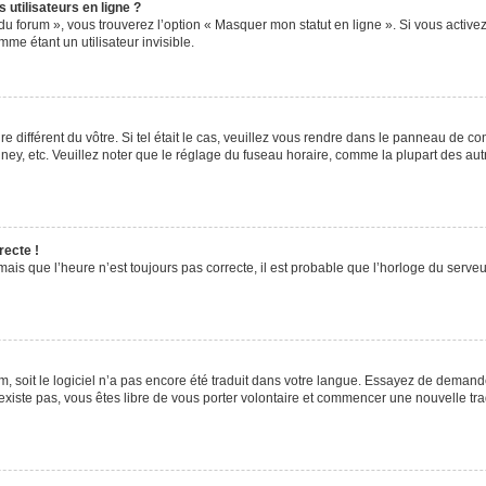
utilisateurs en ligne ?
du forum », vous trouverez l’option « Masquer mon statut en ligne ». Si vous activez
e étant un utilisateur invisible.
re différent du vôtre. Si tel était le cas, veuillez vous rendre dans le panneau de cont
, etc. Veuillez noter que le réglage du fuseau horaire, comme la plupart des autres
recte !
ais que l’heure n’est toujours pas correcte, il est probable que l’horloge du serveur
rum, soit le logiciel n’a pas encore été traduit dans votre langue. Essayez de demande
’existe pas, vous êtes libre de vous porter volontaire et commencer une nouvelle tra