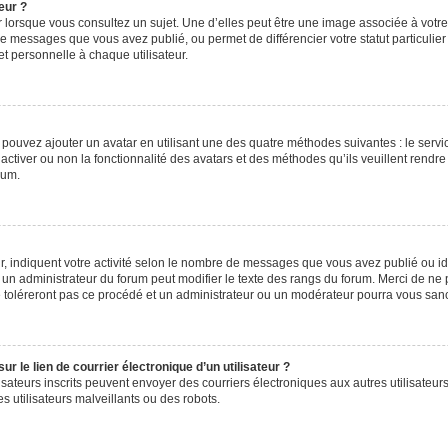
eur ?
 lorsque vous consultez un sujet. Une d’elles peut être une image associée à votr
de messages que vous avez publié, ou permet de différencier votre statut particulie
t personnelle à chaque utilisateur.
s pouvez ajouter un avatar en utilisant une des quatre méthodes suivantes : le servic
ctiver ou non la fonctionnalité des avatars et des méthodes qu’ils veuillent rendre 
rum.
, indiquent votre activité selon le nombre de messages que vous avez publié ou iden
l un administrateur du forum peut modifier le texte des rangs du forum. Merci de 
e toléreront pas ce procédé et un administrateur ou un modérateur pourra vous sa
 le lien de courrier électronique d’un utilisateur ?
utilisateurs inscrits peuvent envoyer des courriers électroniques aux autres utilisa
 utilisateurs malveillants ou des robots.