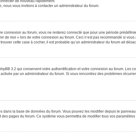
 connecter de nouveau rapidement.
e, nous vous invitons à contacter un administrateur du forum.
re connexion au forum, vous ne resterez connecté que pour une période prédéfinie. 
venir de moi » lors de votre connexion au forum. Ceci n’est pas recommandé si vo
à trouver cette case à cocher, il est probable qu’un administrateur du forum ait désact
phpBB 3.2 qui conservent votre authentification et votre connexion au forum. Les c
a été activée par un administrateur du forum. Si vous rencontrez des problèmes récu
ckés dans la base de données du forum. Vous pouvez les modifier depuis le panneau de
ut des pages du forum. Ce système vous permettra de modifier tous vos paramètres 