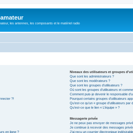
oamateur
ateur, les antennes, les composants et le matériel radio
Niveaux des utilisateurs et groupes d’uti
Que sont les administrateurs ?
Que sont les modérateurs ?
Que sont les groupes d’utilisateurs ?
Où sont les groupes d’utilisateurs et commen
Comment puis-je devenir le responsable d’un
nnecter ?!
Pourquoi certains groupes d’utilisateurs app
Qu’est-ce qu’un « groupe d’utilisateurs par 
Qu’est-ce que le lien « L’équipe » ?
Messagerie privée
Je ne peux pas envoyer de messages privé
Je continue à recevoir des messages privés 
urs en ligne ?
J’ai reçu un courrier électronique indésirabl