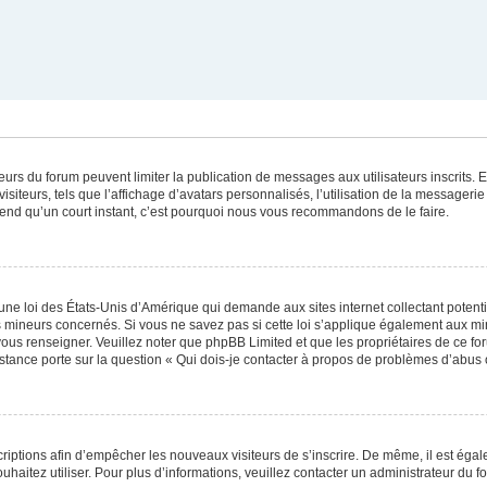
ateurs du forum peuvent limiter la publication de messages aux utilisateurs inscrits
iteurs, tels que l’affichage d’avatars personnalisés, l’utilisation de la messagerie 
 prend qu’un court instant, c’est pourquoi nous vous recommandons de le faire.
une loi des États-Unis d’Amérique qui demande aux sites internet collectant poten
 mineurs concernés. Si vous ne savez pas si cette loi s’applique également aux mi
 vous renseigner. Veuillez noter que phpBB Limited et que les propriétaires de ce 
istance porte sur la question « Qui dois-je contacter à propos de problèmes d’abus 
scriptions afin d’empêcher les nouveaux visiteurs de s’inscrire. De même, il est éga
souhaitez utiliser. Pour plus d’informations, veuillez contacter un administrateur du f