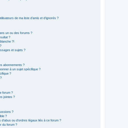
lisateurs de ma liste d’amis et d’ignorés ?
ans un ou des forums ?
sultat ?
blanche ?!
?
ssages et sujets ?
t les abonnements ?
onner à un sujet spécifique ?
ifique ?
 ?
ce forum ?
s jointes ?
cussions ?
ible ?
 d’abus ou d’ordres légaux liés à ce forum ?
r du forum ?