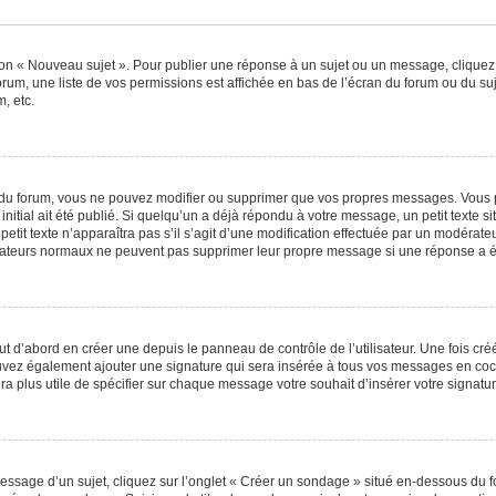
ton « Nouveau sujet ». Pour publier une réponse à un sujet ou un message, cliquez
orum, une liste de vos permissions est affichée en bas de l’écran du forum ou du s
, etc.
du forum, vous ne pouvez modifier ou supprimer que vos propres messages. Vous 
nitial ait été publié. Si quelqu’un a déjà répondu à votre message, un petit texte
 petit texte n’apparaîtra pas s’il s’agit d’une modification effectuée par un modérat
ilisateurs normaux ne peuvent pas supprimer leur propre message si une réponse a é
 d’abord en créer une depuis le panneau de contrôle de l’utilisateur. Une fois cr
 pouvez également ajouter une signature qui sera insérée à tous vos messages en c
 sera plus utile de spécifier sur chaque message votre souhait d’insérer votre signatur
sage d’un sujet, cliquez sur l’onglet « Créer un sondage » situé en-dessous du for