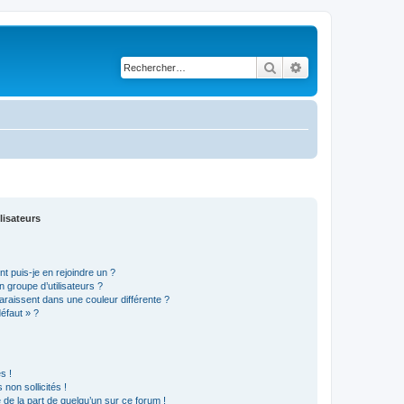
Rechercher
Recherche avancé
lisateurs
t puis-je en rejoindre un ?
 groupe d’utilisateurs ?
araissent dans une couleur différente ?
défaut » ?
s !
non sollicités !
e de la part de quelqu’un sur ce forum !