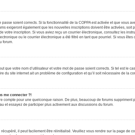
de passe soient corrects. Si la fonctionnalité de la COPPA est activée et que vous a
rums exigeront également que les nouvelles inscriptions doivent être activées, soit
 de votre inscription. Si vous aviez reçu un courrier électronique, consultez les ins
ronique ou le courrier électronique a été filtré en tant que pourriel. Si vous êtes
du forum.
t que votre nom d’utilisateur et votre mot de passe soient corrects. Si tel est le c
e du site internet ait un problème de configuration et qu’il soit nécessaire de la cor
lus me connecter ?!
tre compte pour une quelconque raison. De plus, beaucoup de forums suppriment pério
eau et essayez de participer plus activement aux discussions du forum.
écupéré, il peut facilement être réinitialisé. Veuillez vous rendre sur la page de 