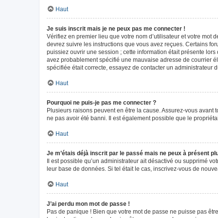
Haut
Je suis inscrit mais je ne peux pas me connecter !
Vérifiez en premier lieu que votre nom d’utilisateur et votre mot 
devrez suivre les instructions que vous avez reçues. Certains fo
puissiez ouvrir une session ; cette information était présente lors
avez probablement spécifié une mauvaise adresse de courrier élect
spécifiée était correcte, essayez de contacter un administrateur 
Haut
Pourquoi ne puis-je pas me connecter ?
Plusieurs raisons peuvent en être la cause. Assurez-vous avant tou
ne pas avoir été banni. Il est également possible que le propriétair
Haut
Je m’étais déjà inscrit par le passé mais ne peux à présent p
Il est possible qu’un administrateur ait désactivé ou supprimé vo
leur base de données. Si tel était le cas, inscrivez-vous de nouv
Haut
J’ai perdu mon mot de passe !
Pas de panique ! Bien que votre mot de passe ne puisse pas être r