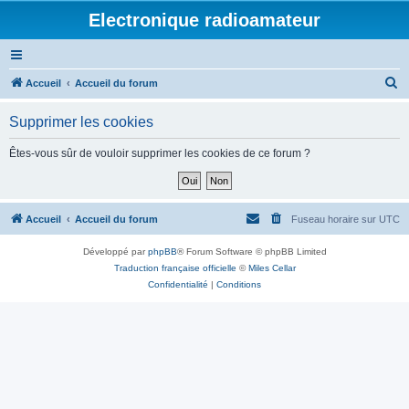
Electronique radioamateur
R
Accueil
Accueil du forum
e
Supprimer les cookies
c
h
Êtes-vous sûr de vouloir supprimer les cookies de ce forum ?
e
r
c
Accueil
Accueil du forum
Fuseau horaire sur
UTC
h
Développé par
phpBB
® Forum Software © phpBB Limited
e
Traduction française officielle
©
Miles Cellar
r
Confidentialité
|
Conditions