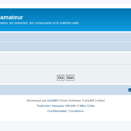
oamateur
ateur, les antennes, les composants et le matériel radio
Développé par
phpBB
® Forum Software © phpBB Limited
Traduction française officielle
©
Miles Cellar
Confidentialité
|
Conditions