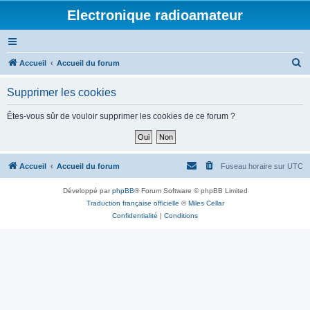
Electronique radioamateur
R
Accueil
Accueil du forum
e
Supprimer les cookies
c
h
Êtes-vous sûr de vouloir supprimer les cookies de ce forum ?
e
r
c
Accueil
Accueil du forum
Fuseau horaire sur
UTC
h
Développé par
phpBB
® Forum Software © phpBB Limited
e
Traduction française officielle
©
Miles Cellar
r
Confidentialité
|
Conditions