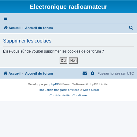
Electronique radioamateur
R
Accueil
Accueil du forum
e
Supprimer les cookies
c
h
Êtes-vous sûr de vouloir supprimer les cookies de ce forum ?
e
r
c
Accueil
Accueil du forum
Fuseau horaire sur
UTC
h
Développé par
phpBB
® Forum Software © phpBB Limited
e
Traduction française officielle
©
Miles Cellar
r
Confidentialité
|
Conditions