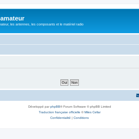
oamateur
ateur, les antennes, les composants et le matériel radio
Développé par
phpBB
® Forum Software © phpBB Limited
Traduction française officielle
©
Miles Cellar
Confidentialité
|
Conditions