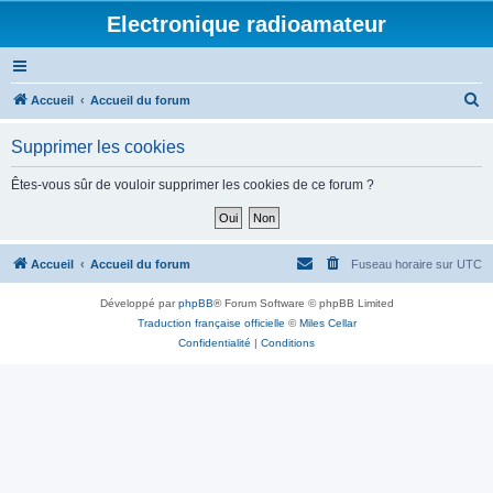
Electronique radioamateur
R
Accueil
Accueil du forum
e
Supprimer les cookies
c
h
Êtes-vous sûr de vouloir supprimer les cookies de ce forum ?
e
r
c
Accueil
Accueil du forum
Fuseau horaire sur
UTC
h
Développé par
phpBB
® Forum Software © phpBB Limited
e
Traduction française officielle
©
Miles Cellar
r
Confidentialité
|
Conditions