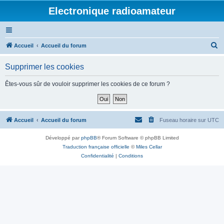
Electronique radioamateur
R
Accueil
Accueil du forum
e
Supprimer les cookies
c
h
Êtes-vous sûr de vouloir supprimer les cookies de ce forum ?
e
r
c
Accueil
Accueil du forum
Fuseau horaire sur
UTC
h
Développé par
phpBB
® Forum Software © phpBB Limited
e
Traduction française officielle
©
Miles Cellar
r
Confidentialité
|
Conditions