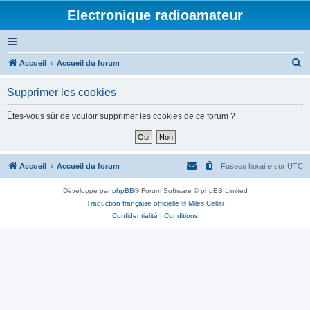
Electronique radioamateur
R
Accueil
Accueil du forum
e
Supprimer les cookies
c
h
Êtes-vous sûr de vouloir supprimer les cookies de ce forum ?
e
r
c
Accueil
Accueil du forum
Fuseau horaire sur
UTC
h
Développé par
phpBB
® Forum Software © phpBB Limited
e
Traduction française officielle
©
Miles Cellar
r
Confidentialité
|
Conditions