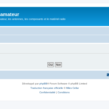
oamateur
ateur, les antennes, les composants et le matériel radio
Développé par
phpBB
® Forum Software © phpBB Limited
Traduction française officielle
©
Miles Cellar
Confidentialité
|
Conditions