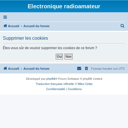
Electronique radioamateur
R
Accueil
Accueil du forum
e
Supprimer les cookies
c
h
Êtes-vous sûr de vouloir supprimer les cookies de ce forum ?
e
r
c
Accueil
Accueil du forum
Fuseau horaire sur
UTC
h
Développé par
phpBB
® Forum Software © phpBB Limited
e
Traduction française officielle
©
Miles Cellar
r
Confidentialité
|
Conditions