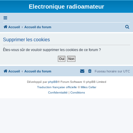
Electronique radioamateur
R
Accueil
Accueil du forum
e
Supprimer les cookies
c
h
Êtes-vous sûr de vouloir supprimer les cookies de ce forum ?
e
r
c
Accueil
Accueil du forum
Fuseau horaire sur
UTC
h
Développé par
phpBB
® Forum Software © phpBB Limited
e
Traduction française officielle
©
Miles Cellar
r
Confidentialité
|
Conditions