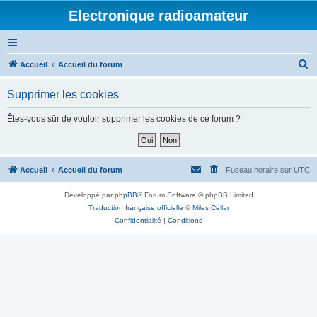
Electronique radioamateur
R
Accueil
Accueil du forum
e
Supprimer les cookies
c
h
Êtes-vous sûr de vouloir supprimer les cookies de ce forum ?
e
r
c
Accueil
Accueil du forum
Fuseau horaire sur
UTC
h
Développé par
phpBB
® Forum Software © phpBB Limited
e
Traduction française officielle
©
Miles Cellar
r
Confidentialité
|
Conditions