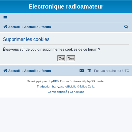
Electronique radioamateur
R
Accueil
Accueil du forum
e
Supprimer les cookies
c
h
Êtes-vous sûr de vouloir supprimer les cookies de ce forum ?
e
r
c
Accueil
Accueil du forum
Fuseau horaire sur
UTC
h
Développé par
phpBB
® Forum Software © phpBB Limited
e
Traduction française officielle
©
Miles Cellar
r
Confidentialité
|
Conditions