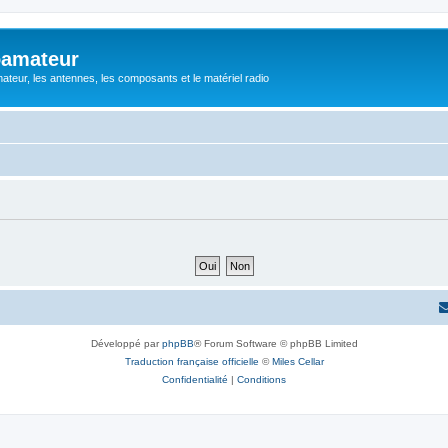
oamateur
ateur, les antennes, les composants et le matériel radio
Développé par
phpBB
® Forum Software © phpBB Limited
Traduction française officielle
©
Miles Cellar
Confidentialité
|
Conditions