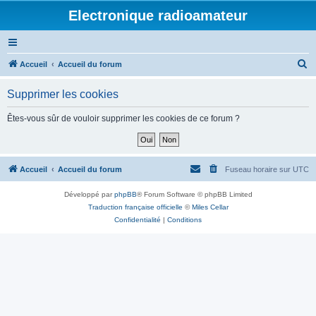
Electronique radioamateur
R
Accueil
Accueil du forum
e
Supprimer les cookies
c
h
Êtes-vous sûr de vouloir supprimer les cookies de ce forum ?
e
r
c
Accueil
Accueil du forum
Fuseau horaire sur
UTC
h
Développé par
phpBB
® Forum Software © phpBB Limited
e
Traduction française officielle
©
Miles Cellar
r
Confidentialité
|
Conditions