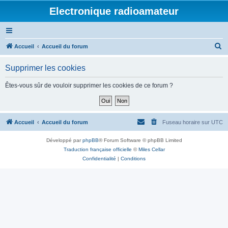
Electronique radioamateur
R
Accueil
Accueil du forum
e
Supprimer les cookies
c
h
Êtes-vous sûr de vouloir supprimer les cookies de ce forum ?
e
r
c
Accueil
Accueil du forum
Fuseau horaire sur
UTC
h
Développé par
phpBB
® Forum Software © phpBB Limited
e
Traduction française officielle
©
Miles Cellar
r
Confidentialité
|
Conditions