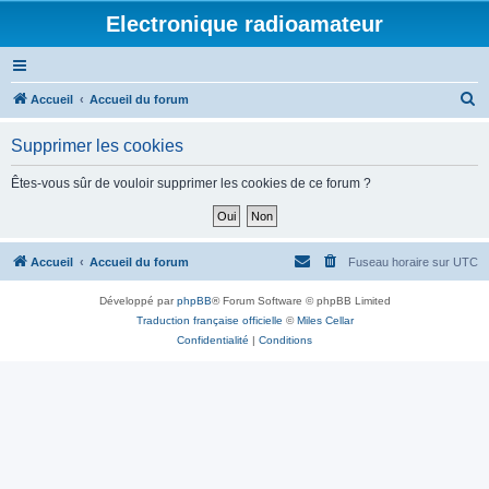
Electronique radioamateur
R
Accueil
Accueil du forum
e
Supprimer les cookies
c
h
Êtes-vous sûr de vouloir supprimer les cookies de ce forum ?
e
r
c
Accueil
Accueil du forum
Fuseau horaire sur
UTC
h
Développé par
phpBB
® Forum Software © phpBB Limited
e
Traduction française officielle
©
Miles Cellar
r
Confidentialité
|
Conditions