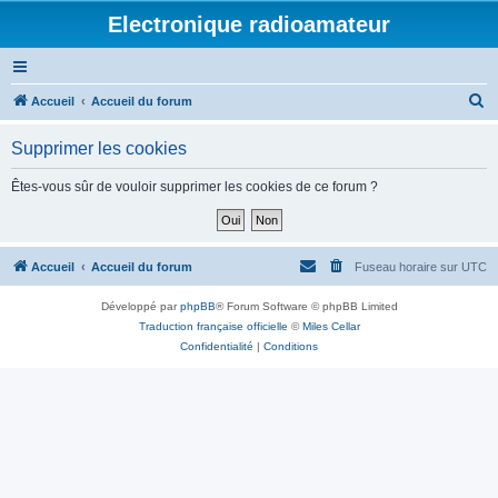
Electronique radioamateur
R
Accueil
Accueil du forum
e
Supprimer les cookies
c
h
Êtes-vous sûr de vouloir supprimer les cookies de ce forum ?
e
r
c
Accueil
Accueil du forum
Fuseau horaire sur
UTC
h
Développé par
phpBB
® Forum Software © phpBB Limited
e
Traduction française officielle
©
Miles Cellar
r
Confidentialité
|
Conditions